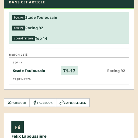
DANS CET ARTICLE
Stade Toulousain
ÉQUIPE
Racing 92
ÉQUIPE
Top 14
COMPÉTITION
MATCH CITÉ
TOP 14
71
–
17
Stade Toulousain
Racing 92
19 JUIN 2026
PARTAGER
FACEBOOK
COPIER LE LIEN
Fé
Félix Lapoussière