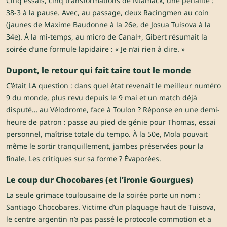
Cinq essais, cinq transformations de Ntamack, une pénalité :
38-3 à la pause. Avec, au passage, deux Racingmen au coin
(jaunes de Maxime Baudonne à la 26e, de Josua Tuisova à la
34e). À la mi-temps, au micro de Canal+, Gibert résumait la
soirée d’une formule lapidaire : « Je n’ai rien à dire. »
Dupont, le retour qui fait taire tout le monde
C’était LA question : dans quel état revenait le meilleur numéro
9 du monde, plus revu depuis le 9 mai et un match déjà
disputé… au Vélodrome, face à Toulon ? Réponse en une demi-
heure de patron : passe au pied de génie pour Thomas, essai
personnel, maîtrise totale du tempo. À la 50e, Mola pouvait
même le sortir tranquillement, jambes préservées pour la
finale. Les critiques sur sa forme ? Évaporées.
Le coup dur Chocobares (et l’ironie Gourgues)
La seule grimace toulousaine de la soirée porte un nom :
Santiago Chocobares. Victime d’un plaquage haut de Tuisova,
le centre argentin n’a pas passé le protocole commotion et a