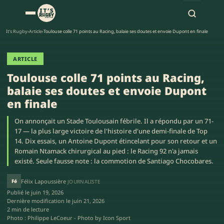
It's Rugby
›
Article
›
Toulouse colle 71 points au Racing, balaie ses doutes et envoie Dupont en finale
ARTICLE
Toulouse colle 71 points au Racing,
balaie ses doutes et envoie Dupont
en finale
On annonçait un Stade Toulousain fébrile. Il a répondu par un 71-
17 — la plus large victoire de l'histoire d'une demi-finale de Top
14. Dix essais, un Antoine Dupont étincelant pour son retour et un
Romain Ntamack chirurgical au pied : le Racing 92 n'a jamais
existé. Seule fausse note : la commotion de Santiago Chocobares.
Fé
Félix Lapoussière
JOURNALISTE
Publié le
juin 19, 2026
Dernière modification le
juin 21, 2026
2 min de lecture
Photo : Philippe LeCoeur - Photo by Icon Sport