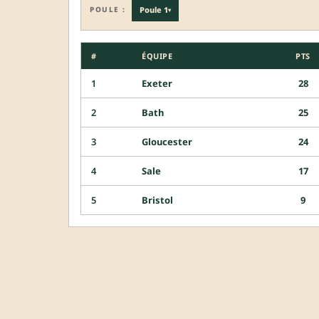
POULE :
Poule 1
▾
#
ÉQUIPE
PTS
1
Exeter
28
2
Bath
25
3
Gloucester
24
4
Sale
17
5
Bristol
9