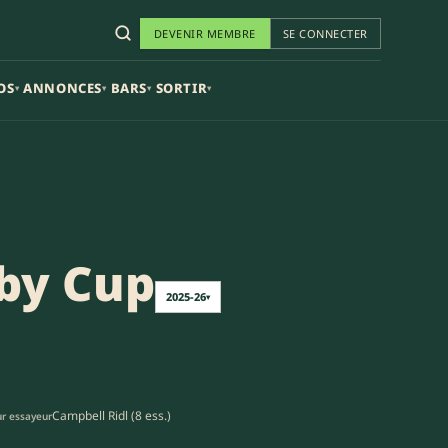
DEVENIR MEMBRE
SE CONNECTER
OS
ANNONCES
BARS
SORTIR
▾
▾
▾
▾
by Cup
2025-26
▾
Campbell Ridl (8 ess.)
ur essayeur