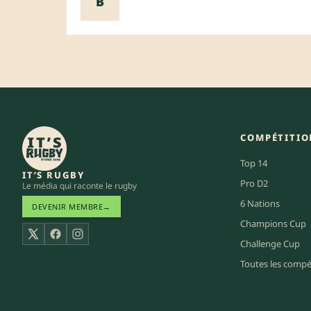
B
COMPÉTITIO
Top 14
IT’S RUGBY
Pro D2
Le média qui raconte le rugby
6 Nations
DEVENIR MEMBRE
→
Champions Cup
X
Facebook
Instagram
Challenge Cup
Toutes les compé