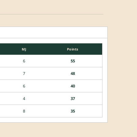
MJ
Points
6
55
7
48
6
40
4
37
8
35