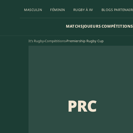
MASCULIN
FÉMININ
RUGBY À XV
BLOGS PARTENAIR
MATCHS
JOUEURS
COMPÉTITIONS
It's Rugby
›
Compétitions
›
Premiership Rugby Cup
PRC