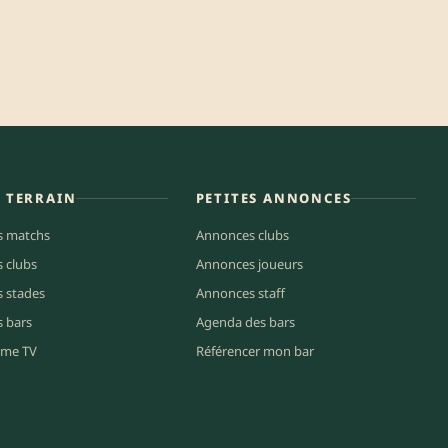
E TERRAIN
PETITES ANNONCES
s matchs
Annonces clubs
s clubs
Annonces joueurs
s stades
Annonces staff
s bars
Agenda des bars
me TV
Référencer mon bar