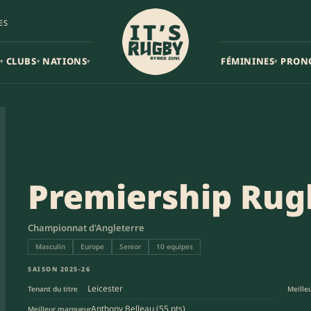
ES
CLUBS
NATIONS
FÉMININES
PRON
▾
▾
▾
▾
Premiership Rug
Championnat d'Angleterre
Masculin
Europe
Senior
10 equipes
SAISON 2025-26
Leicester
Tenant du titre
Meille
Anthony Belleau (55 pts)
Meilleur marqueur