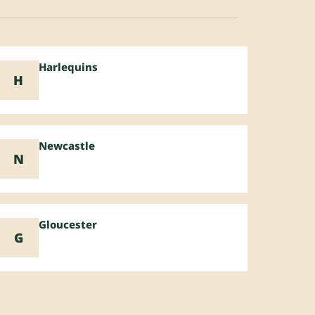
Harlequins
H
Newcastle
N
Gloucester
G