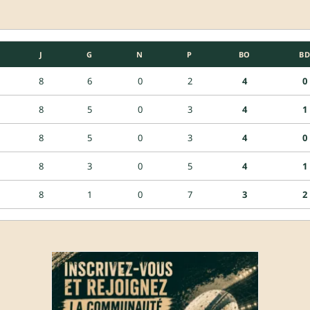
J
G
N
P
BO
BD
8
6
0
2
4
0
8
5
0
3
4
1
8
5
0
3
4
0
8
3
0
5
4
1
8
1
0
7
3
2