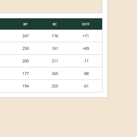
BP
BC
DIFF
247
176
+71
250
161
+89
200
211
-11
177
265
-88
194
255
-61