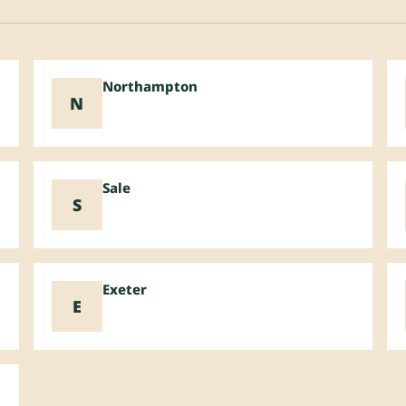
Northampton
N
Sale
S
Exeter
E