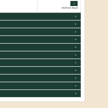
—
Welford Road
▼
▼
▼
▼
▼
▼
▼
▼
▼
▼
▼