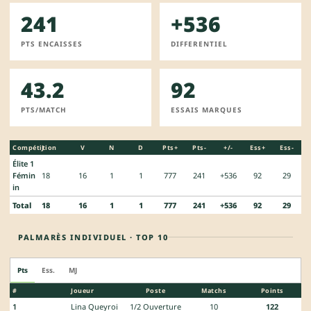
241
+536
PTS ENCAISSES
DIFFERENTIEL
43.2
92
PTS/MATCH
ESSAIS MARQUES
Compétition
J
V
N
D
Pts+
Pts-
+/-
Ess+
Ess-
Élite 1
Fémin
18
16
1
1
777
241
+536
92
29
in
Total
18
16
1
1
777
241
+536
92
29
PALMARÈS INDIVIDUEL · TOP 10
Pts
Ess.
MJ
#
Joueur
Poste
Matchs
Points
1
Lina Queyroi
1/2 Ouverture
10
122