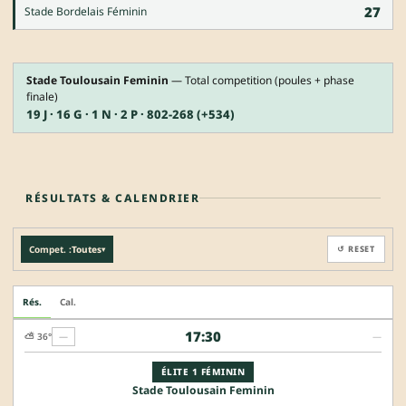
27
Stade Bordelais Féminin
Stade Toulousain Feminin
— Total competition (poules + phase
finale)
19 J · 16 G · 1 N · 2 P · 802-268 (+534)
RÉSULTATS & CALENDRIER
Compet. :
Toutes
↺ RESET
▾
Rés.
Cal.
17:30
⛅ 36°
—
—
ÉLITE 1 FÉMININ
Stade Toulousain Feminin