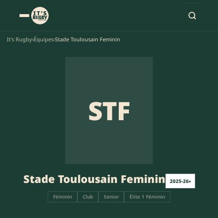
It's Rugby
›
Équipes
›
Stade Toulousain Feminin
STF
Stade Toulousain Feminin
2025-26
▾
Féminin
Club
Senior
Élite 1 Féminin