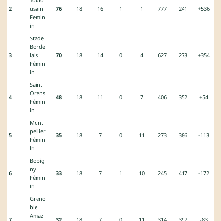
Toulo
2
usain
76
18
16
1
1
777
241
+536
Femin
in
Stade
Borde
3
lais
70
18
14
0
4
627
273
+354
Fémin
in
Saint
Orens
4
48
18
11
0
7
406
352
+54
Fémin
in
Mont
pellier
5
35
18
7
0
11
273
386
-113
Fémin
in
Bobig
ny
6
33
18
7
1
10
245
417
-172
Fémin
in
Greno
ble
Amaz
7
32
18
7
0
11
314
397
-83