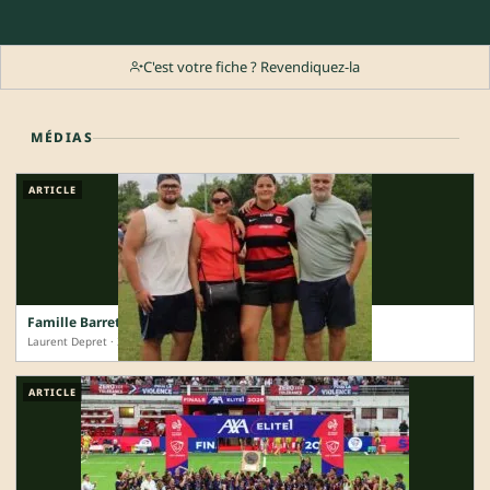
C'est votre fiche ? Revendiquez-la
MÉDIAS
ARTICLE
Famille Barret : bon sang ne saurait mentir
Laurent Depret · 3 sem.
ARTICLE