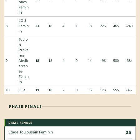
ones
Fémin
in
LOU
8
Fémin
23
18
4
1
13
225
465
-240
in
Toulo
n
Prove
nce
9
Médit
18
18
4
0
14
196
580
-384
erran
ée
Fémin
in
10
Lille
11
18
2
0
16
178
555
-377
PHASE FINALE
DEMI-FINALE
25
Stade Toulousain Feminin