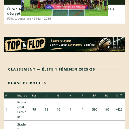
Élite 1 féminine : le quadruplé des Lionnes du Stade Bordelais
décrypté en chiffres
Félix Lapoussière · 29 Juin 2026
Publicité
CLASSEMENT — ÉLITE 1 FÉMININ 2025-26
PHASE DE POULES
#
Équipe
Pts
J
G
N
P
BP
BC
Diff
Roma
gnat
1
79
18
16
1
1
590
165
+425
Fémin
in
Stade