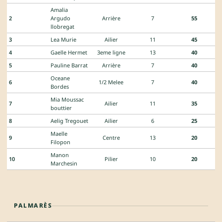
Amalia
2
Argudo
Arrière
7
55
llobregat
3
Lea Murie
Ailier
11
45
4
Gaelle Hermet
3eme ligne
13
40
5
Pauline Barrat
Arrière
7
40
Oceane
6
1/2 Melee
7
40
Bordes
Mia Moussac
7
Ailier
11
35
bouttier
8
Aelig Tregouet
Ailier
6
25
Maelle
9
Centre
13
20
Filopon
Manon
10
Pilier
10
20
Marchesin
PALMARÈS