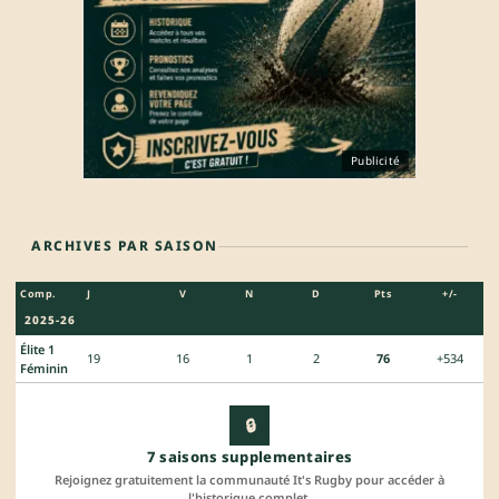
Publicité
ARCHIVES PAR SAISON
Comp.
J
V
N
D
Pts
+/-
2025-26
Élite 1
19
16
1
2
76
+534
Féminin
🔒
7 saisons supplementaires
Rejoignez gratuitement la communauté It's Rugby pour accéder à
l'historique complet.