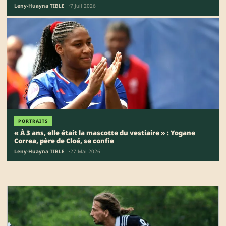
parcours déroutant de Jordan Sépho
Leny-Huayna TIBLE
7 Juil 2026
PORTRAITS
« À 3 ans, elle était la mascotte du vestiaire » : Yogane
Correa, père de Cloé, se confie
Leny-Huayna TIBLE
27 Mai 2026
16 articles
Tous les articles