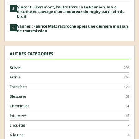
Vincent Lièvremont, l’autre frère : à La Réunion, la vie
4
discrète et sauvage d’un amoureux du rugby parti loin du
bruit
Vannes : Fabrice Metz raccroche après une dernière mission
5
de transmission
AUTRES CATÉGORIES
Brèves
298
Article
266
Transferts
120
Blessures
53
Chroniques
51
Interviews
47
Enquêtes
7
À la une
4