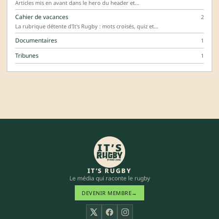
Articles mis en avant dans le hero du header et…
Cahier de vacances
2
La rubrique détente d'It's Rugby : mots croisés, quiz et…
Documentaires
1
Tribunes
1
IT’S RUGBY
Le média qui raconte le rugby
DEVENIR MEMBRE
→
X
Facebook
Instagram