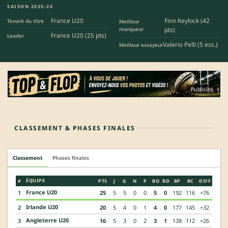
SAISON 2025-26
France U20
Finn Keylock (42
Tenant du titre
Meilleur
marqueur
pts)
France U20 (25 pts)
Leader
Valerio Pelli (5 ess.)
Meilleur essayeur
Publicité
CLASSEMENT & PHASES FINALES
Classement
Phases finales
ÉQUIPE
#
PTS
J
G
N
P
BO
BD
BP
BC
DIFF
France U20
1
25
5
5
0
0
5
0
192
116
+76
Irlande U20
2
20
5
4
0
1
4
0
177
145
+32
Angleterre U20
3
16
5
3
0
2
3
1
138
112
+26