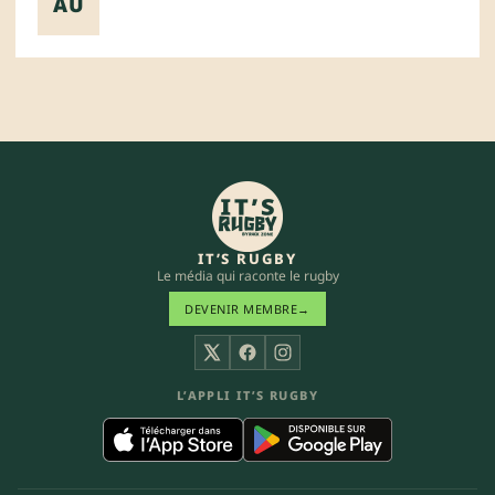
AU
IT’S RUGBY
Le média qui raconte le rugby
DEVENIR MEMBRE
→
X
Facebook
Instagram
L’APPLI IT’S RUGBY