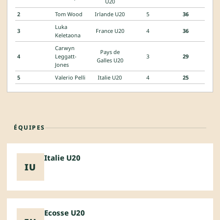
U20
2
Tom Wood
Irlande U20
5
36
Luka
3
France U20
4
36
Keletaona
Carwyn
Pays de
4
Leggatt-
3
29
Galles U20
Jones
5
Valerio Pelli
Italie U20
4
25
ÉQUIPES
Italie U20
IU
Ecosse U20