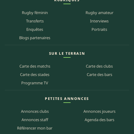
Rugby féminin
Rugby amateur
NRL XIII
Transferts
Interviews
15
Brisbane Broncos – New Zealand Warriors
AOÛT
Suncorp Stadium • Brisbane
Enquêtes
Portraits
19:35
Voir le match →
Blogs partenaires
SUR LE TERRAIN
Super League XIII
Wigan Warriors – Toulouse Olymp. XIII
8 AOÛT
Carte des matchs
Wigan Warriors XIII • The JJB Stadium, Anjou Boulevard,
Carte des clubs
17:30
Robin Park, Wigan, WN5 0UH
Carte des stades
Carte des bars
Voir le match →
Programme TV
Super League XIII
PETITES ANNONCES
Hull FC – Castleford Tigers
14
AOÛT
Hull FC XIII • Kingston Communications Stadium,West
Annonces clubs
Annonces joueurs
20:00
Park,Anlaby Road,Kingston Upon Hull,HU3 6JU
Annonces staff
Agenda des bars
Voir le match →
Référencer mon bar