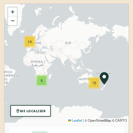
+
−
14
8
15
ME LOCALISER
Leaflet
|
© OpenStreetMap © CARTO