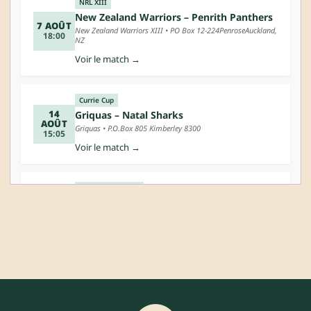
NRL XIII
New Zealand Warriors – Penrith Panthers
7 AOÛT
New Zealand Warriors XIII • PO Box 12-224PenroseAuckland,
18:00
NZ
Voir le match →
Currie Cup
14
Griquas – Natal Sharks
AOÛT
Griquas • P.O.Box 805 Kimberley 8300
15:05
Voir le match →
Super League XIII
Warrington Wolves – York City Knights
14
AOÛT
Warrington Wolves XIII • The Halliwell Jones Stadium,Winwick
20:00
Road,Warrington,Cheshire, WA2 7NE
Voir le match →
Super League XIII
Leigh Leopards – York City Knights
7 AOÛT