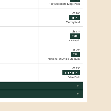
Hollywoodbets Kings Park
⛅ 20°
TF1+
Murrayfield
🌦️ 17°
TMC
HBF Park
🌧️ 29°
TF1
National Olympic Stadium
⛅ 15°
TF1 / TF1+
Eden Park
▼
▼