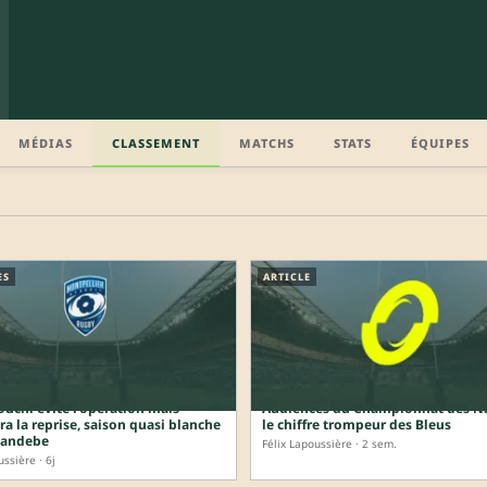
MÉDIAS
CLASSEMENT
MATCHS
STATS
ÉQUIPES
ES
ARTICLE
uchi évite l’opération mais
Audiences du Championnat des Na
 la reprise, saison quasi blanche
le chiffre trompeur des Bleus
gandebe
Félix Lapoussière · 2 sem.
ussière · 6j