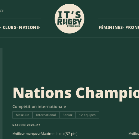
ES
CLUBS
NATIONS
FÉMININES
PRON
▾
▾
▾
▾
Nations Champi
Compétition internationale
Masculin
International
Senior
12 equipes
SAISON 2026-27
Maxime Lucu (37 pts)
Meilleur marqueur
Meille