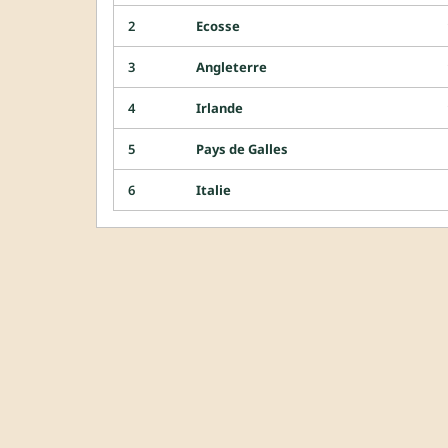
2
Ecosse
3
Angleterre
4
Irlande
5
Pays de Galles
6
Italie