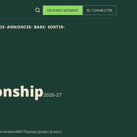
DEVENIR MEMBRE
SE CONNECTER
OS
ANNONCES
BARS
SORTIR
▾
▾
▾
▾
onship
2026-27
Will Thomas Jordan (6 ess.)
ur essayeur