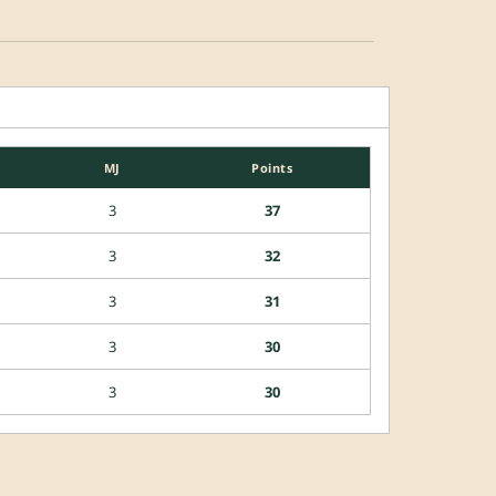
MJ
Points
3
37
3
32
3
31
3
30
3
30