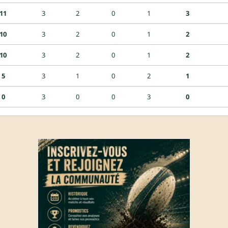
11
3
2
0
1
3
10
3
2
0
1
2
10
3
2
0
1
2
5
3
1
0
2
1
0
3
0
0
3
0