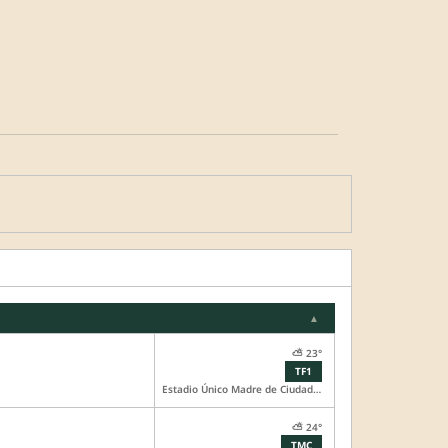
▲
⛅ 23°
TF1
Estadio Único Madre de Ciudades
⛅ 24°
TMC