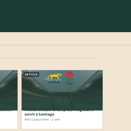
ARTICLE
tions :
À treize et dans la tempête, l’Angleterre
survit à Santiago
Félix Lapoussière · 2 sem.