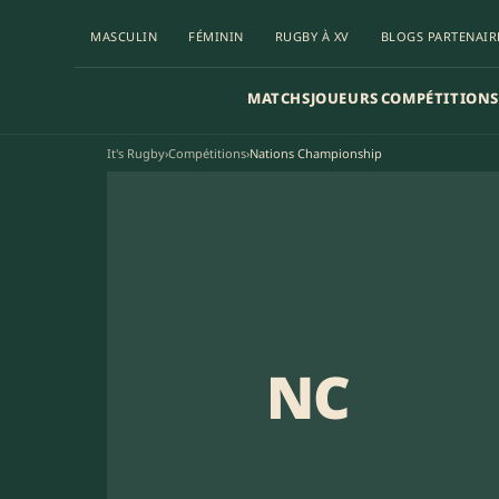
MASCULIN
FÉMININ
RUGBY À XV
BLOGS PARTENAIR
MATCHS
JOUEURS
COMPÉTITIONS
It's Rugby
›
Compétitions
›
Nations Championship
NC