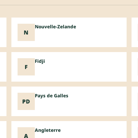
Nouvelle-Zelande
N
Fidji
F
Pays de Galles
PD
Angleterre
A