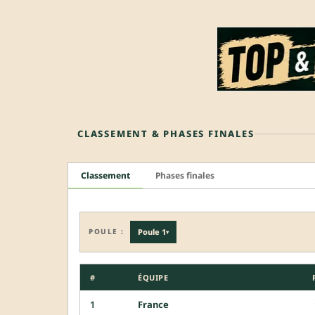
CLASSEMENT & PHASES FINALES
Classement
Phases finales
POULE :
Poule 1
▾
#
ÉQUIPE
1
France