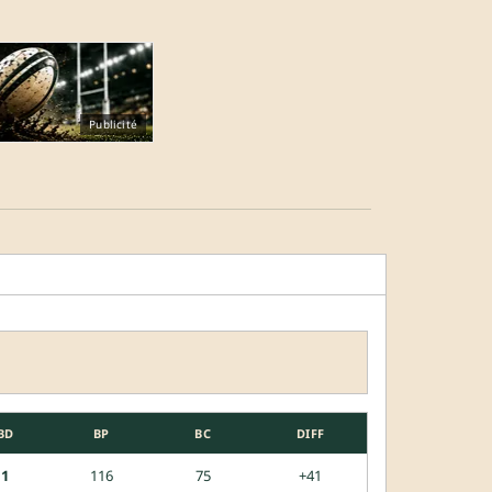
Publicité
BD
BP
BC
DIFF
1
116
75
+41