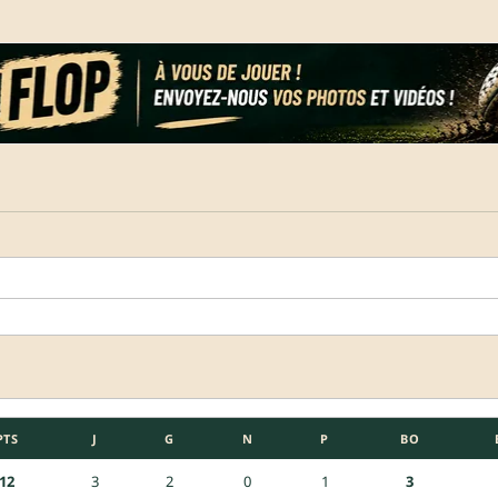
PTS
J
G
N
P
BO
12
3
2
0
1
3