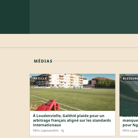
MÉDIAS
ARTICLE
BLESSUR
À Loudenvielle, Galthié plaide pour un
MHR : No
arbitrage français aligné sur les standards
manquera
internationaux
pour N
Félix Lapoussière · 6j
Félix Lapo