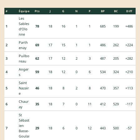
#
Équipe
Pts
J
G
N
P
BP
BC
Diff
Les
Sables
1
78
18
16
1
1
685
199
+486
d'Olo
nne
Parth
2
69
17
15
1
1
486
262
+224
enay
Puilbo
3
62
17
12
2
3
487
205
+282
reau
Anger
4
59
18
12
0
6
534
324
+210
s
Saint
5
Nazair
46
18
8
2
8
470
357
+113
e
Chaur
6
35
18
7
0
11
412
529
-117
ay
St
Sébast
ien
7
29
18
6
0
12
443
500
-57
Basse-
Goulai