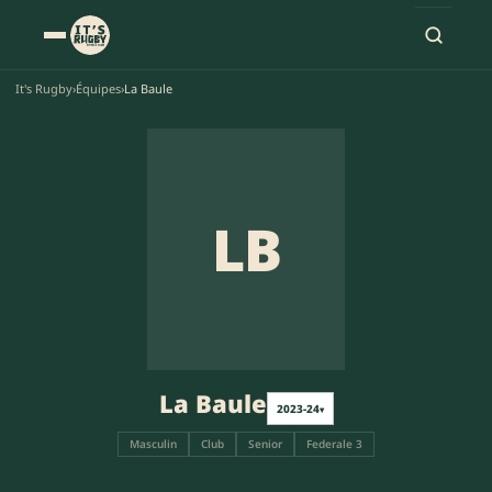
It's Rugby
›
Équipes
›
La Baule
LB
La Baule
2023-24
▾
Masculin
Club
Senior
Federale 3