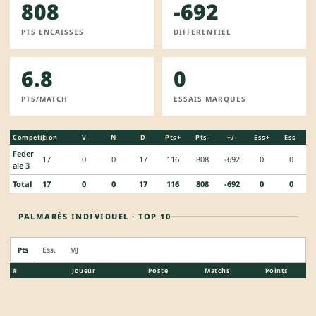
808
-692
PTS ENCAISSES
DIFFERENTIEL
6.8
0
PTS/MATCH
ESSAIS MARQUES
Compétition
J
V
N
D
Pts+
Pts-
+/-
Ess+
Ess-
Feder
17
0
0
17
116
808
-692
0
0
ale 3
Total
17
0
0
17
116
808
-692
0
0
PALMARÈS INDIVIDUEL · TOP 10
Pts
Ess.
MJ
#
Joueur
Poste
Matchs
Points