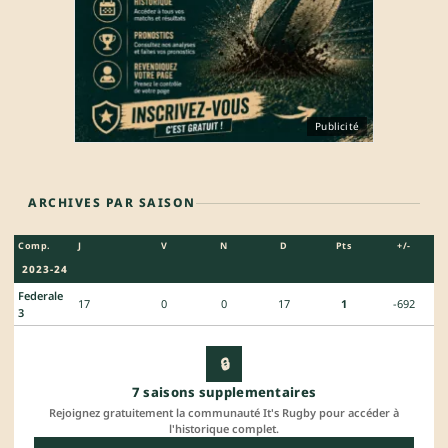
Publicité
ARCHIVES PAR SAISON
Comp.
J
V
N
D
Pts
+/-
2023-24
Federale
17
0
0
17
1
-692
3
🔒
7 saisons supplementaires
Rejoignez gratuitement la communauté It's Rugby pour accéder à
l'historique complet.