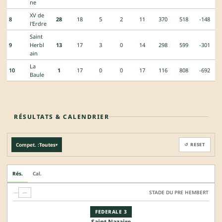
ne
XV de
8
28
18
5
2
11
370
518
-148
l'Erdre
Saint
9
Herbl
13
17
3
0
14
298
599
-301
ain
La
10
1
17
0
0
17
116
808
-692
Baule
RÉSULTATS & CALENDRIER
Compet. :
Toutes
↺ RESET
▾
Rés.
Cal.
—
—
STADE DU PRE HEMBERT
FEDERALE 3
Saint Nazaire