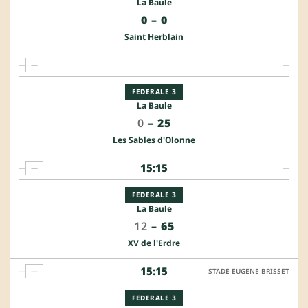
La Baule
0
–
0
Saint Herblain
—
—
—
FEDERALE 3
La Baule
0
–
25
Les Sables d'Olonne
15:15
—
—
—
FEDERALE 3
La Baule
12
–
65
XV de l'Erdre
15:15
—
—
STADE EUGENE BRISSET
FEDERALE 3