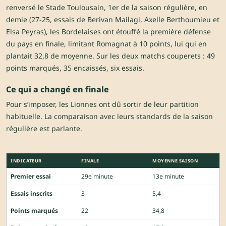
renversé le Stade Toulousain, 1er de la saison régulière, en
demie (27-25, essais de Berivan Mailagi, Axelle Berthoumieu et
Elsa Peyras), les Bordelaises ont étouffé la première défense
du pays en finale, limitant Romagnat à 10 points, lui qui en
plantait 32,8 de moyenne. Sur les deux matchs couperets : 49
points marqués, 35 encaissés, six essais.
Ce qui a changé en finale
Pour s’imposer, les Lionnes ont dû sortir de leur partition
habituelle. La comparaison avec leurs standards de la saison
régulière est parlante.
INDICATEUR
FINALE
MOYENNE SAISON
Premier essai
29e minute
13e minute
Essais inscrits
3
5,4
Points marqués
22
34,8