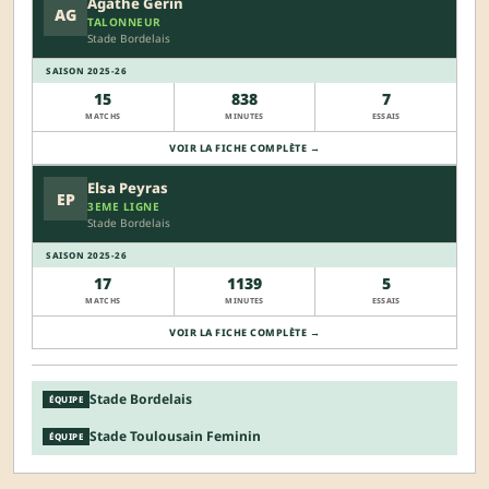
Agathe Gerin
AG
TALONNEUR
Stade Bordelais
SAISON 2025-26
15
838
7
MATCHS
MINUTES
ESSAIS
VOIR LA FICHE COMPLÈTE →
Elsa Peyras
EP
3EME LIGNE
Stade Bordelais
SAISON 2025-26
17
1139
5
MATCHS
MINUTES
ESSAIS
VOIR LA FICHE COMPLÈTE →
Stade Bordelais
ÉQUIPE
Stade Toulousain Feminin
ÉQUIPE