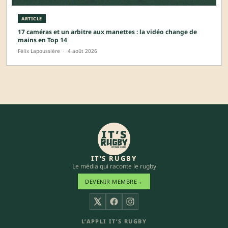
ARTICLE
17 caméras et un arbitre aux manettes : la vidéo change de
mains en Top 14
Félix Lapoussière
·
4 août 2026
IT’S RUGBY
Le média qui raconte le rugby
DEVENIR MEMBRE
→
X
Facebook
Instagram
L’APPLI IT’S RUGBY