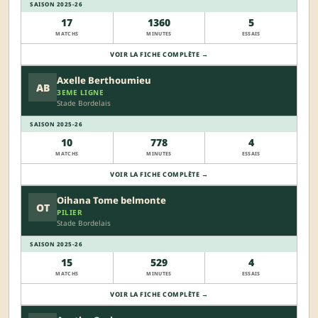
SAISON 2025-26
17
1360
5
MATCHS
MINUTES
ESSAIS
VOIR LA FICHE COMPLÈTE →
Axelle Berthoumieu
AB
3EME LIGNE
Stade Bordelais
SAISON 2025-26
10
778
4
MATCHS
MINUTES
ESSAIS
VOIR LA FICHE COMPLÈTE →
Oihana Tome belmonte
OT
PILIER
Stade Bordelais
SAISON 2025-26
15
529
4
MATCHS
MINUTES
ESSAIS
VOIR LA FICHE COMPLÈTE →