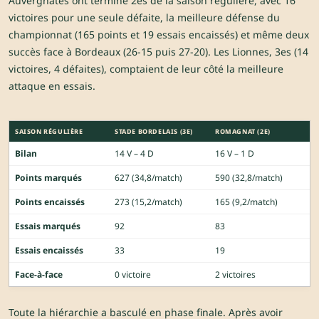
Auvergnates ont terminé 2es de la saison régulière, avec 16
victoires pour une seule défaite, la meilleure défense du
championnat (165 points et 19 essais encaissés) et même deux
succès face à Bordeaux (26-15 puis 27-20). Les Lionnes, 3es (14
victoires, 4 défaites), comptaient de leur côté la meilleure
attaque en essais.
SAISON RÉGULIÈRE
STADE BORDELAIS (3E)
ROMAGNAT (2E)
Bilan
14 V – 4 D
16 V – 1 D
Points marqués
627 (34,8/match)
590 (32,8/match)
Points encaissés
273 (15,2/match)
165 (9,2/match)
Essais marqués
92
83
Essais encaissés
33
19
Face-à-face
0 victoire
2 victoires
Toute la hiérarchie a basculé en phase finale. Après avoir