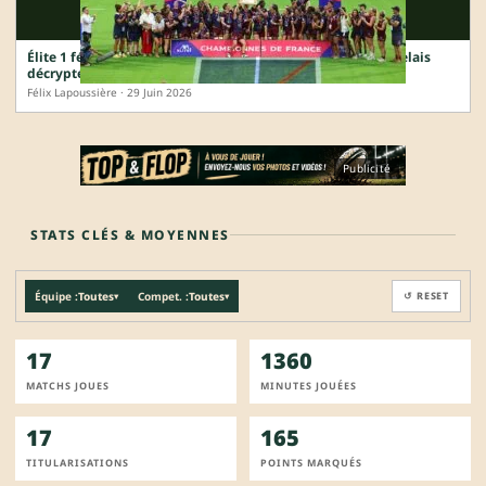
Élite 1 féminine : le quadruplé des Lionnes du Stade Bordelais
décrypté en chiffres
Félix Lapoussière · 29 Juin 2026
Publicité
STATS CLÉS & MOYENNES
Équipe :
Toutes
Compet. :
Toutes
↺ RESET
▾
▾
17
1360
MATCHS JOUES
MINUTES JOUÉES
17
165
TITULARISATIONS
POINTS MARQUÉS