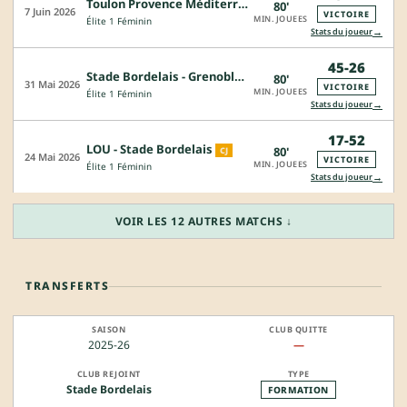
Toulon Provence Méditerranée Féminin - Stade Bordelais
80'
7 Juin 2026
VICTOIRE
MIN. JOUEES
Élite 1 Féminin
→
Stats du joueur
45-26
Stade Bordelais - Grenoble Amazones
80'
31 Mai 2026
VICTOIRE
MIN. JOUEES
Élite 1 Féminin
→
Stats du joueur
17-52
LOU - Stade Bordelais
80'
CJ
24 Mai 2026
VICTOIRE
MIN. JOUEES
Élite 1 Féminin
→
Stats du joueur
VOIR LES 12 AUTRES MATCHS ↓
TRANSFERTS
2025-26
—
Stade Bordelais
FORMATION