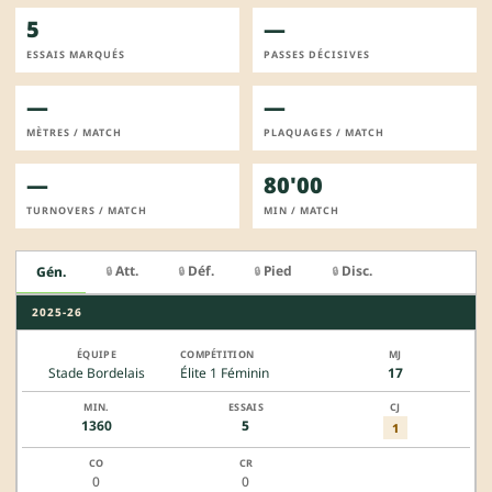
5
—
ESSAIS MARQUÉS
PASSES DÉCISIVES
—
—
MÈTRES / MATCH
PLAQUAGES / MATCH
—
80'00
TURNOVERS / MATCH
MIN / MATCH
Att.
Déf.
Pied
Disc.
Gén.
🔒
🔒
🔒
🔒
2025-26
Stade Bordelais
Élite 1 Féminin
17
1360
5
1
0
0