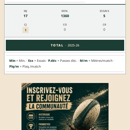
17
1360
5
0
0
1
·
TOTAL
2025-26
Min
= Min. ·
Ess
= Essais ·
P.déc
= Passes déc. ·
M/m
= Mètres/match ·
Plq/m
= Plaq./match