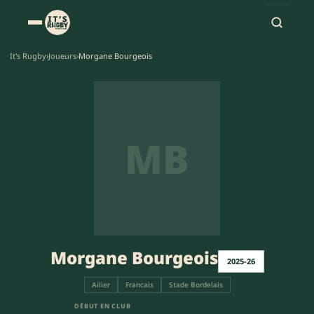
It's Rugby
›
Joueurs
›
Morgane Bourgeois
MB
Morgane Bourgeois
2025-26
Ailier
Francais
Stade Bordelais
DÉBUT EN CLUB