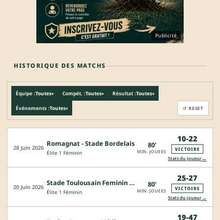
Publicité
HISTORIQUE DES MATCHS
Équipe :
Toutes
Compét. :
Toutes
Résultat :
Toutes
▾
▾
▾
Événements :
Toutes
↺ RESET
▾
10-22
Romagnat - Stade Bordelais
80'
28 Juin 2026
VICTOIRE
MIN. JOUEES
Élite 1 Féminin
→
Stats du joueur
25-27
Stade Toulousain Feminin - Stade Bordelais
80'
20 Juin 2026
VICTOIRE
MIN. JOUEES
Élite 1 Féminin
→
Stats du joueur
19-47