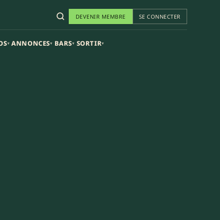
DEVENIR MEMBRE
SE CONNECTER
OS
ANNONCES
BARS
SORTIR
▾
▾
▾
▾