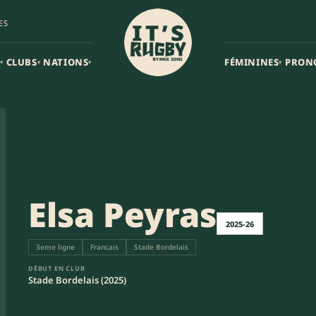
ES
CLUBS
NATIONS
FÉMININES
PRON
▾
▾
▾
▾
Elsa Peyras
2025-26
3eme ligne
Francais
Stade Bordelais
DÉBUT EN CLUB
Stade Bordelais (2025)