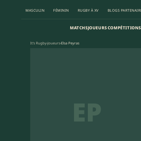
MASCULIN
FÉMININ
RUGBY À XV
BLOGS PARTENAIR
MATCHS
JOUEURS
COMPÉTITIONS
It's Rugby
›
Joueurs
›
Elsa Peyras
EP