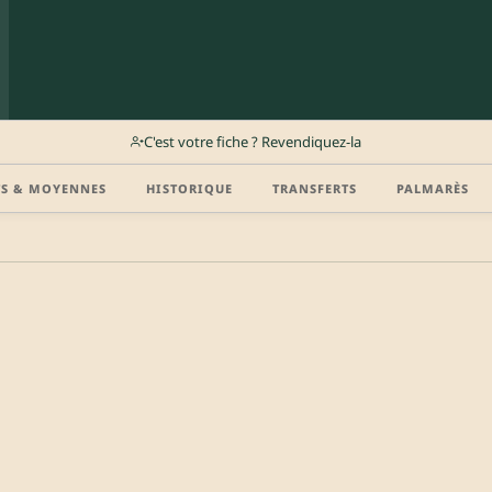
C'est votre fiche ? Revendiquez-la
TS & MOYENNES
HISTORIQUE
TRANSFERTS
PALMARÈS
r (disponibilité, agent, vidéo highlight, CV) en créant gratuitement votre compte Clu