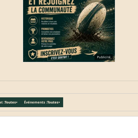
Publicité
t :
Toutes
Événements :
Toutes
▾
▾