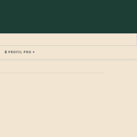
🔒 PROFIL PRO ▾
×
REJOINDRE LA COMMUNAUTÉ
b.