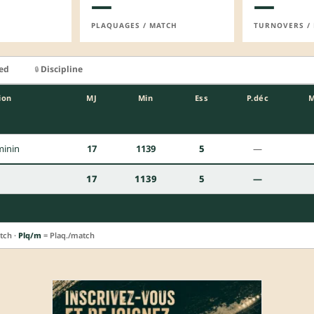
—
—
PLAQUAGES / MATCH
TURNOVERS /
ied
Discipline
🔒
ion
MJ
Min
Ess
P.déc
minin
17
1139
5
—
17
1139
5
—
tch ·
Plq/m
= Plaq./match