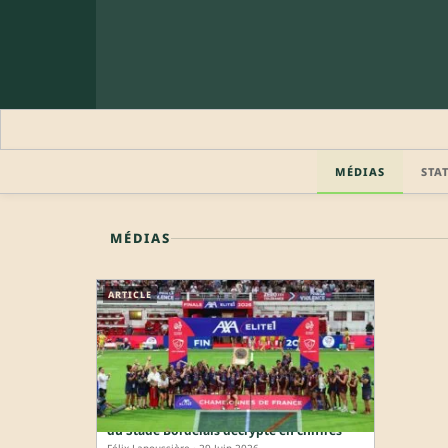
MÉDIAS
STA
🔒 PROFIL PRO
MÉDIAS
Profil pro · Réservé aux clubs
ARTICLE
🔒
Accédez aux informations professionnelles du joueu
Élite 1 féminine : le quadruplé des Lionnes
du Stade Bordelais décrypté en chiffres