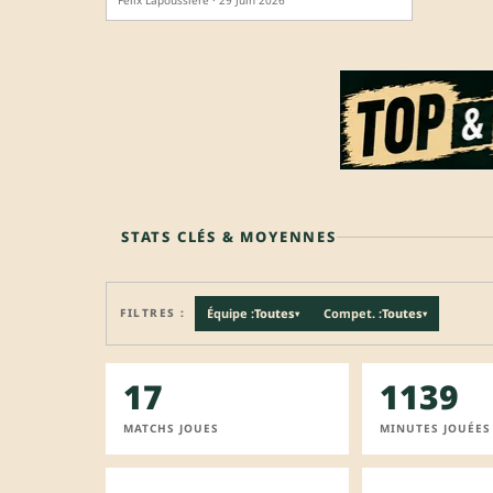
Félix Lapoussière · 29 Juin 2026
STATS CLÉS & MOYENNES
FILTRES :
Équipe :
Toutes
Compet. :
Toutes
▾
▾
17
1139
MATCHS JOUES
MINUTES JOUÉES