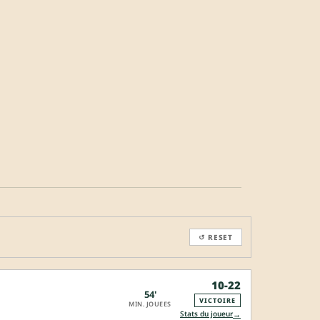
↺ RESET
10-22
54'
VICTOIRE
MIN. JOUEES
→
Stats du joueur