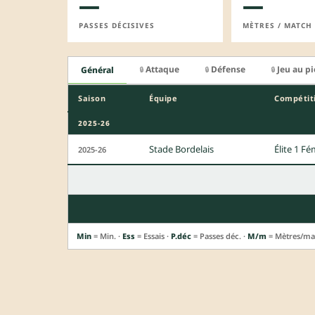
—
—
PASSES DÉCISIVES
MÈTRES / MATCH
Attaque
Défense
Jeu au p
Général
🔒
🔒
🔒
Saison
Équipe
Compétit
2025-26
Stade Bordelais
Élite 1 Fé
2025-26
Min
= Min. ·
Ess
= Essais ·
P.déc
= Passes déc. ·
M/m
= Mètres/ma