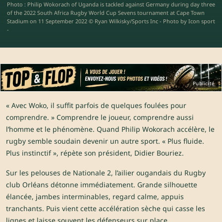
Photo : Philip Wokorach of Uganda is tackled against Germany during day three
of the 2022 South Africa Rugby World Cup Sevens tournament at Cape Town
Stadium on 11 September 2022 © Ryan Wilkisky/Sports Inc - Photo by Icon sport
-
Publicité
« Avec Woko, il suffit parfois de quelques foulées pour
comprendre. » Comprendre le joueur, comprendre aussi
l’homme et le phénomène. Quand Philip Wokorach accélère, le
rugby semble soudain devenir un autre sport. « Plus fluide.
Plus instinctif », répète son président, Didier Bouriez.
Sur les pelouses de Nationale 2, l’ailier ougandais du Rugby
club Orléans détonne immédiatement. Grande silhouette
élancée, jambes interminables, regard calme, appuis
tranchants. Puis vient cette accélération sèche qui casse les
lignes et laisse souvent les défenseurs sur place.