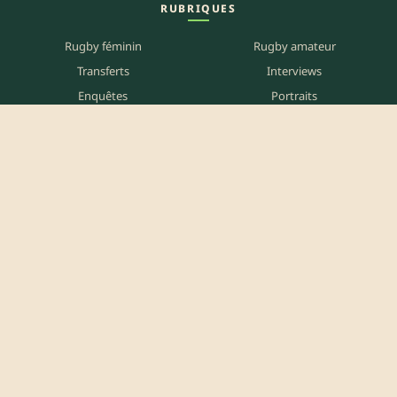
RUBRIQUES
Rugby féminin
Rugby amateur
Transferts
Interviews
Enquêtes
Portraits
Blogs partenaires
SUR LE TERRAIN
Carte des matchs
Carte des clubs
Carte des stades
Carte des bars
Programme TV
PETITES ANNONCES
Annonces clubs
Annonces joueurs
Annonces staff
Agenda des bars
Référencer mon bar