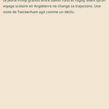
Le jeune Philip grandit entre ballon rond et rugby, avant qu’un
voyage scolaire en Angleterre ne change sa trajectoire. Une
visite de Twickenham agit comme un déclic.