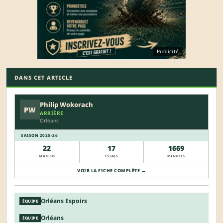
Publicité
DANS CET ARTICLE
Philip Wokorach
PW
ARRIÈRE
Orléans
SAISON 2025-26
22
17
1669
MATCHS
ESSAIS
MINUTES
VOIR LA FICHE COMPLÈTE →
Orléans Espoirs
ÉQUIPE
Orléans
ÉQUIPE