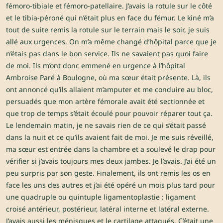
fémoro-tibiale et fémoro-patellaire. J’avais la rotule sur le côté
et le tibia-péroné qui n’était plus en face du fémur. Le kiné m’a
tout de suite remis la rotule sur le terrain mais le soir, je suis
allé aux urgences. On m’a même changé d’hôpital parce que je
n’étais pas dans le bon service. Ils ne savaient pas quoi faire
de moi. Ils m’ont donc emmené en urgence à l’hôpital
Ambroise Paré à Boulogne, où ma sœur était présente. Là, ils
ont annoncé qu’ils allaient m’amputer et me conduire au bloc,
persuadés que mon artère fémorale avait été sectionnée et
que trop de temps s’était écoulé pour pouvoir réparer tout ça.
Le lendemain matin, je ne savais rien de ce qui s’était passé
dans la nuit et ce qu’ils avaient fait de moi. Je me suis réveillé,
ma sœur est entrée dans la chambre et a soulevé le drap pour
vérifier si j’avais toujours mes deux jambes. Je l’avais. J’ai été un
peu surpris par son geste. Finalement, ils ont remis les os en
face les uns des autres et j’ai été opéré un mois plus tard pour
une quadruple ou quintuple ligamentoplastie : ligament
croisé antérieur, postérieur, latéral interne et latéral externe.
J’avais aussi les ménisques et le cartilage attaqués. C’était une