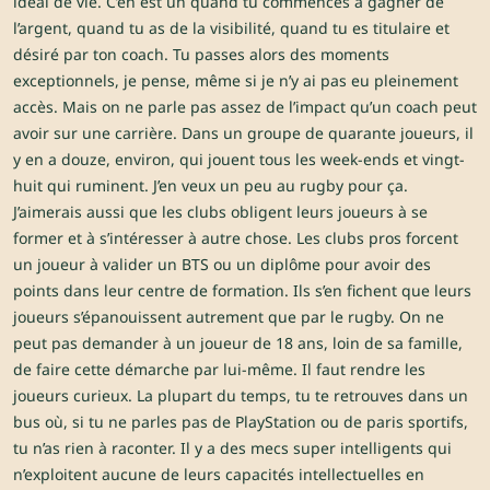
idéal de vie. C’en est un quand tu commences à gagner de
l’argent, quand tu as de la visibilité, quand tu es titulaire et
désiré par ton coach. Tu passes alors des moments
exceptionnels, je pense, même si je n’y ai pas eu pleinement
accès. Mais on ne parle pas assez de l’impact qu’un coach peut
avoir sur une carrière. Dans un groupe de quarante joueurs, il
y en a douze, environ, qui jouent tous les week-ends et vingt-
huit qui ruminent. J’en veux un peu au rugby pour ça.
J’aimerais aussi que les clubs obligent leurs joueurs à se
former et à s’intéresser à autre chose. Les clubs pros forcent
un joueur à valider un BTS ou un diplôme pour avoir des
points dans leur centre de formation. Ils s’en fichent que leurs
joueurs s’épanouissent autrement que par le rugby. On ne
peut pas demander à un joueur de 18 ans, loin de sa famille,
de faire cette démarche par lui-même. Il faut rendre les
joueurs curieux. La plupart du temps, tu te retrouves dans un
bus où, si tu ne parles pas de PlayStation ou de paris sportifs,
tu n’as rien à raconter. Il y a des mecs super intelligents qui
n’exploitent aucune de leurs capacités intellectuelles en