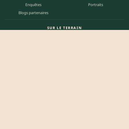
Enquêtes
Portraits
Blogs partenaires
SUR LE TERRAIN
Carte des matchs
Carte des clubs
Carte des stades
Carte des bars
Programme TV
PETITES ANNONCES
Annonces clubs
Annonces joueurs
Annonces staff
Agenda des bars
Référencer mon bar
Centre d'aide
Mentions légales
Politique de confidentialité
Politique de cookies
CGU
Contact
Préférences des cookies