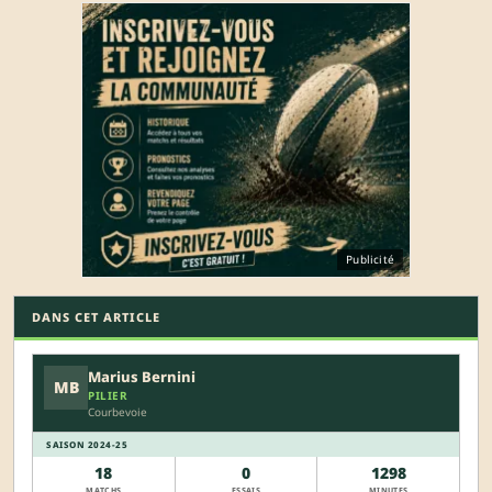
Publicité
DANS CET ARTICLE
Marius Bernini
MB
PILIER
Courbevoie
SAISON 2024-25
18
0
1298
MATCHS
ESSAIS
MINUTES