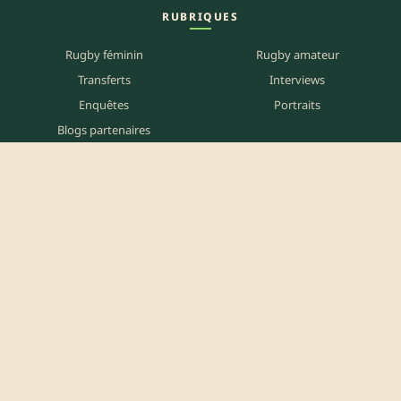
RUBRIQUES
Rugby féminin
Rugby amateur
Transferts
Interviews
Enquêtes
Portraits
Blogs partenaires
SUR LE TERRAIN
Carte des matchs
Carte des clubs
Carte des stades
Carte des bars
Programme TV
PETITES ANNONCES
Annonces clubs
Annonces joueurs
Annonces staff
Agenda des bars
Référencer mon bar