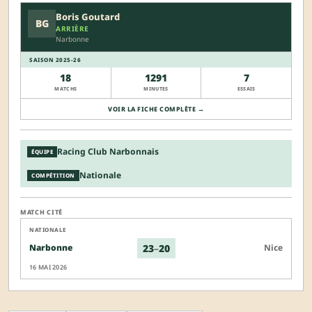
Boris Goutard
BG
ARRIÈRE
Narbonne
SAISON 2025-26
18
1291
7
MATCHS
MINUTES
ESSAIS
VOIR LA FICHE COMPLÈTE →
Racing Club Narbonnais
ÉQUIPE
Nationale
COMPÉTITION
MATCH CITÉ
NATIONALE
23
–
20
Narbonne
Nice
16 MAI 2026