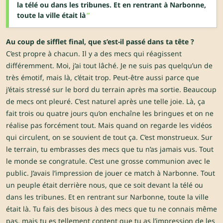
la télé ou dans les tribunes. Et en rentrant à Narbonne,
toute la ville était là
Au coup de sifflet final, que s’est-il passé dans ta tête ?
C’est propre à chacun. Il y a des mecs qui réagissent
différemment. Moi, j’ai tout lâché. Je ne suis pas quelqu’un de
très émotif, mais là, c’était trop. Peut-être aussi parce que
j’étais stressé sur le bord du terrain après ma sortie. Beaucoup
de mecs ont pleuré. C’est naturel après une telle joie. Là, ça
fait trois ou quatre jours qu’on enchaîne les bringues et on ne
réalise pas forcément tout. Mais quand on regarde les vidéos
qui circulent, on se souvient de tout ça. C’est monstrueux. Sur
le terrain, tu embrasses des mecs que tu n’as jamais vus. Tout
le monde se congratule. C’est une grosse communion avec le
public. J’avais l’impression de jouer ce match à Narbonne. Tout
un peuple était derrière nous, que ce soit devant la télé ou
dans les tribunes. Et en rentrant sur Narbonne, toute la ville
était là. Tu fais des bisous à des mecs que tu ne connais même
pas, mais tu es tellement content que tu as l’impression de les