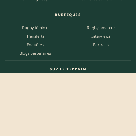
RUBRIQUES
Rugby féminin
Rugby amateur
Transferts
Interviews
Enquêtes
Portraits
Blogs partenaires
SUR LE TERRAIN
Carte des matchs
Carte des clubs
Carte des stades
Carte des bars
Programme TV
PETITES ANNONCES
Annonces clubs
Annonces joueurs