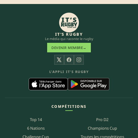
IT’S RUGBY
Le média qui raconte le rugby
DEVENIR MEMBRE
→
X
Facebook
Instagram
L’APPLI IT’S RUGBY
COMPÉTITIONS
Top 14
Pro D2
6 Nations
Champions Cup
Challenge Cup
Toutes les compétitions