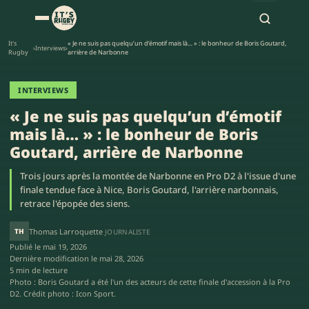
It's
« Je ne suis pas quelqu’un d’émotif mais là… » : le bonheur de Boris Goutard,
›
Interviews
›
Rugby
arrière de Narbonne
INTERVIEWS
« Je ne suis pas quelqu’un d’émotif
mais là… » : le bonheur de Boris
Goutard, arrière de Narbonne
Trois jours après la montée de Narbonne en Pro D2 à l'issue d'une
finale tendue face à Nice, Boris Goutard, l'arrière narbonnais,
retrace l'épopée des siens.
TH
Thomas Larroquette
JOURNALISTE
Publié le
mai 19, 2026
Dernière modification le
mai 28, 2026
5 min de lecture
Photo : Boris Goutard a été l'un des acteurs de cette finale d'accession à la Pro
D2. Crédit photo : Icon Sport.