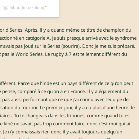
ni (@thibaudmazzoleni)
 World Series. Après, il y a quand même ce titre de champion du
ectionné en catégorie A. Je suis presque arrivé avec le syndrome
n’avais pas joué sur le Series (sourire). Donc je me suis préparé.
t pas le World Series. Le rugby à 7 est tellement différent du
différent. Parce que l’Inde est un pays différent de ce qu’on peut
je pense, comparé à ce qu’on a en France. Il y a également du
t pas aussi performant que ce que j’ai connu avec l’équipe de
sation du tournoi. Le premier jour, il y a eu plus d’une heure de
tiaires. Tu te changeais dans les tribunes, comme quand tu es
le kiné ne savait pas trop comment faire, donc c’est moi qui ai
. Je n’y connaissais rien donc il y avait toujours quelqu’un