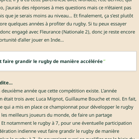
co, j’aurais des réponses à mes questions mais ce n’étaient pas
sais que je serais moins au niveau… Et finalement, ça s’est plutôt
encore quelques années à profiter du rugby. Si tu peux essayer
é donc engagé avec Fleurance (Nationale 2), donc je reste encore
pportunité d’aller jouer en Inde…
t faire grandir le rugby de manière accélérée
édite…
st la deuxième année que cette compétition existe. L’année
 on était trois avec Luca Mignot, Guillaume Bouche et moi. En fait,
nne qui a mis en place ce championnat pour développer le rugby
 les meilleurs joueurs du monde, de faire un partage
l. Et notamment le rugby à 7, pour une éventuelle participation
dération indienne veut faire grandir le rugby de manière
lus le rugby à 7, ils pourraient aussi se qualifier par le biais du