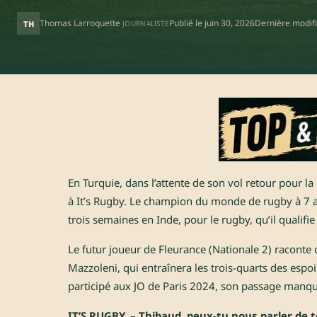
Thomas Larroquette
Publié le
juin 30, 2026
Dernière modifi
TH
JOURNALISTE
En Turquie, dans l’attente de son vol retour pour la
à It’s Rugby. Le champion du monde de rugby à 7 av
trois semaines en Inde, pour le rugby, qu’il qualifie 
Le futur joueur de Fleurance (Nationale 2) raconte 
Mazzoleni, qui entraînera les trois-quarts des esp
participé aux JO de Paris 2024, son passage manqué
IT’S RUGBY. –
Thibaud, peux-tu nous parler de 