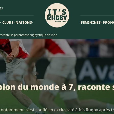
ES
CLUBS
NATIONS
FÉMININES
PRON
▾
▾
▾
▾
raconte sa parenthèse rugbystique en Inde
ion du monde à 7, raconte
otamment, s'est confié en exclusivité à It's Rugby après t