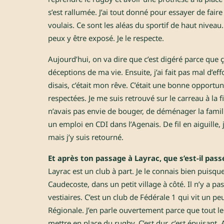
s’est rallumée. J’ai tout donné pour essayer de fai
voulais. Ce sont les aléas du sportif de haut niveau. 
peux y être exposé. Je le respecte.
Aujourd’hui, on va dire que c’est digéré parce que ç
déceptions de ma vie. Ensuite, j’ai fait pas mal d’ef
disais, c’était mon rêve. C’était une bonne opportu
respectées. Je me suis retrouvé sur le carreau à la f
n’avais pas envie de bouger, de déménager la famille,
un emploi en CDI dans l’Agenais. De fil en aiguille, 
mais j’y suis retourné.
Et après ton passage à Layrac, que s’est-il pass
Layrac est un club à part. Je le connais bien puisqu
Caudecoste, dans un petit village à côté. Il n’y a pa
vestiaires. C’est un club de Fédérale 1 qui vit un pe
Régionale. J’en parle ouvertement parce que tout le 
mettre en place du rugby. C’est dur, c’est épuisant. 