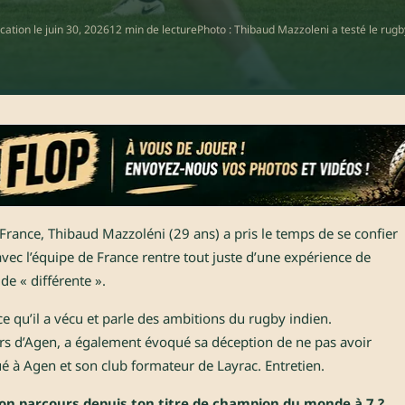
cation le
juin 30, 2026
12 min de lecture
Photo : Thibaud Mazzoleni a testé le rugb
 France, Thibaud Mazzoléni (29 ans) a pris le temps de se confier
ec l’équipe de France rentre tout juste d’une expérience de
de « différente ».
ce qu’il a vécu et parle des ambitions du rugby indien.
oirs d’Agen, a également évoqué sa déception de ne pas avoir
 à Agen et son club formateur de Layrac. Entretien.
ton parcours depuis ton titre de champion du monde à 7 ?