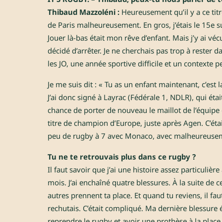
Thibaud Mazzoléni :
Heureusement qu’il y a ce titr
de Paris malheureusement. En gros, j’étais le 15e su
Jouer là-bas était mon rêve d’enfant. Mais j’y ai véc
décidé d’arrêter. Je ne cherchais pas trop à rester d
les JO, une année sportive difficile et un contexte 
Je me suis dit : « Tu as un enfant maintenant, c’est l
J’ai donc signé à Layrac (Fédérale 1, NDLR), qui ét
chance de porter de nouveau le maillot de l’équipe de 
titre de champion d’Europe, juste après Agen. C’étai
peu de rugby à 7 avec Monaco, avec malheureuseme
Tu ne te retrouvais plus dans ce rugby ?
Il faut savoir que j’ai une histoire assez particulièr
mois. J’ai enchaîné quatre blessures. À la suite de ce
autres prennent ta place. Et quand tu reviens, il fau
rechutais. C’était compliqué. Ma dernière blessure é
reprendre le rugby et avoir une prothèse à la place