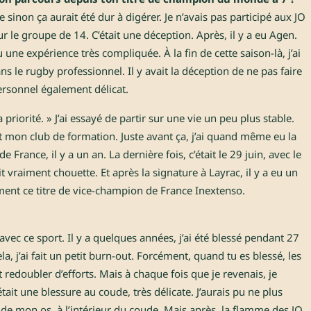
e sinon ça aurait été dur à digérer. Je n’avais pas participé aux JO
r le groupe de 14. C’était une déception. Après, il y a eu Agen.
u une expérience très compliquée. À la fin de cette saison-là, j’ai
ans le rugby professionnel. Il y avait la déception de ne pas faire
personnel également délicat.
a priorité. » J’ai essayé de partir sur une vie un peu plus stable.
ait mon club de formation. Juste avant ça, j’ai quand même eu la
France, il y a un an. La dernière fois, c’était le 29 juin, avec le
t vraiment chouette. Et après la signature à Layrac, il y a eu un
nt ce titre de vice-champion de France Inextenso.
e avec ce sport. Il y a quelques années, j’ai été blessé pendant 27
la, j’ai fait un petit burn-out. Forcément, quand tu es blessé, les
t redoubler d’efforts. Mais à chaque fois que je revenais, je
tait une blessure au coude, très délicate. J’aurais pu ne plus
 de mon os, à l’intérieur du coude. Mais après, la flamme des JO