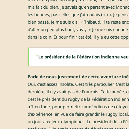
m’a fait du bien. Je savais qu’en partant avec Mona
les bonnes, pas celles que j’attendais (rire). Je pen
bien passé. Je me suis dit : « Thibaud, il te reste 
d’aller un peu plus haut, vas-y. » Je me suis engag
dans le coin. Et pour finir cet été, il y a eu cette o
Le président de la Fédération indienne veu
Parle de nous justement de cette aventure in
Oui, c’est assez insolite. C’est très particulier. C’e
dernière, il n’y avait pas de Français. Cette année,
c’est le président du rugby de la Fédération indie
à 7 en Inde, pour permettre aux Indiens de côtoyer
d’expérience, en vue de faire grandir le rugby loca
un jour aux Jeux olympiques. Le président de la Fé
accélérée. S’ils ont la chance de développer encore p