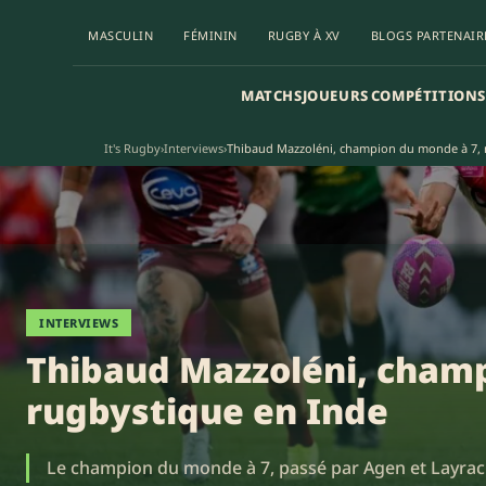
MASCULIN
FÉMININ
RUGBY À XV
BLOGS PARTENAIR
MATCHS
JOUEURS
COMPÉTITIONS
It's Rugby
›
Interviews
›
Thibaud Mazzoléni, champion du monde à 7, 
INTERVIEWS
Thibaud Mazzoléni, champ
rugbystique en Inde
Le champion du monde à 7, passé par Agen et Layrac n