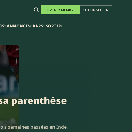
DEVENIR MEMBRE
SE CONNECTER
OS
ANNONCES
BARS
SORTIR
▾
▾
▾
▾
 sa parenthèse
rois semaines passées en Inde.