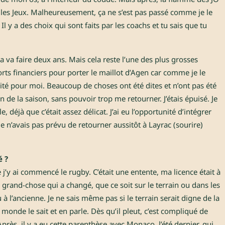
re les Jeux. Malheureusement, ça ne s’est pas passé comme je le
Il y a des choix qui sont faits par les coachs et tu sais que tu
a va faire deux ans. Mais cela reste l’une des plus grosses
forts financiers pour porter le maillot d’Agen car comme je le
nité pour moi. Beaucoup de choses ont été dites et n’ont pas été
in de la saison, sans pouvoir trop me retourner. J’étais épuisé. Je
 déjà que c’était assez délicat. J’ai eu l’opportunité d’intégrer
je n’avais pas prévu de retourner aussitôt à Layrac (sourire)
é ?
e j’y ai commencé le rugby. C’était une entente, ma licence était à
s grand-chose qui a changé, que ce soit sur le terrain ou dans les
u à l’ancienne. Je ne sais même pas si le terrain serait digne de la
monde le sait et en parle. Dès qu’il pleut, c’est compliqué de
Après, il y a eu cette parenthèse avec Monaco, l’été dernier, qui