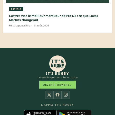
ARTICLE
Castres vise le meilleur marqueur de Pro D2 : ce que Lucas
Martins changerait
Félix Lapoussière
·
5 août 2026
IT’S RUGBY
Le média qui raconte le rugby
DEVENIR MEMBRE
→
X
Facebook
Instagram
L’APPLI IT’S RUGBY