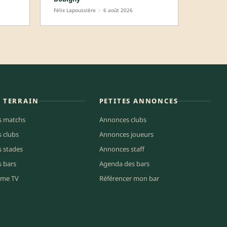
Félix Lapoussière
·
6 août 2026
E TERRAIN
PETITES ANNONCES
s matchs
Annonces clubs
s clubs
Annonces joueurs
s stades
Annonces staff
s bars
Agenda des bars
me TV
Référencer mon bar