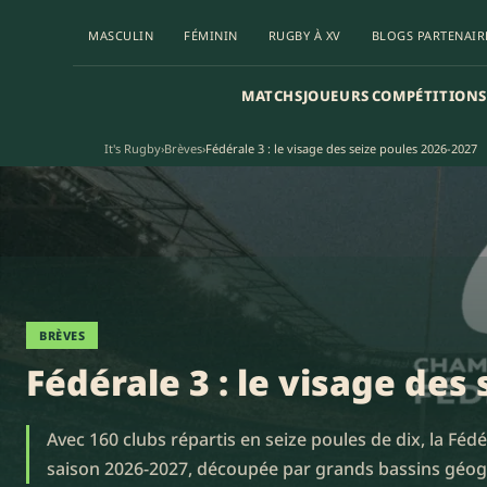
MASCULIN
FÉMININ
RUGBY À XV
BLOGS PARTENAIR
MATCHS
JOUEURS
COMPÉTITIONS
It's Rugby
›
Brèves
›
Fédérale 3 : le visage des seize poules 2026-2027
BRÈVES
Fédérale 3 : le visage des
Avec 160 clubs répartis en seize poules de dix, la Fédé
saison 2026-2027, découpée par grands bassins géog