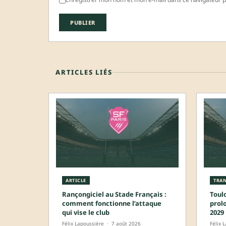
ARTICLES LIÉS
ARTICLE
TRAN
Rançongiciel au Stade Français :
Toul
comment fonctionne l’attaque
prol
qui vise le club
2029
Félix Lapoussière
·
7 août 2026
Félix 