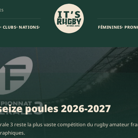
ES
CLUBS
NATIONS
FÉMININES
PRON
▾
▾
▾
▾
 seize poules 2026-2027
rale 3 reste la plus vaste compétition du rugby amateur franç
raphiques.