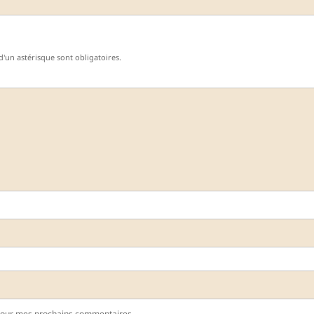
'un astérisque sont obligatoires.
pour mes prochains commentaires.