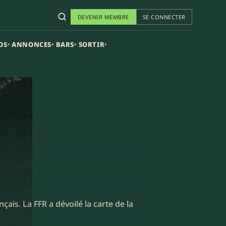
DEVENIR MEMBRE
SE CONNECTER
OS
ANNONCES
BARS
SORTIR
▾
▾
▾
▾
ais. La FFR a dévoilé la carte de la