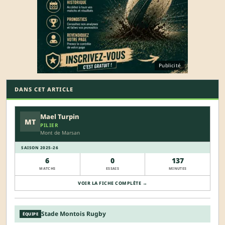
Publicité
DANS CET ARTICLE
Mael Turpin
MT
PILIER
Mont de Marsan
SAISON 2025-26
6
0
137
MATCHS
ESSAIS
MINUTES
VOIR LA FICHE COMPLÈTE →
Stade Montois Rugby
ÉQUIPE