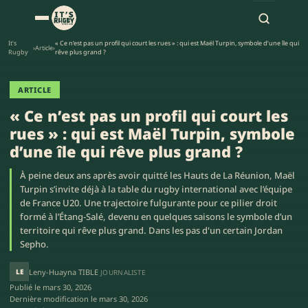
It's
« Ce n’est pas un profil qui court les rues » : qui est Maël Turpin, symbole d’une île qui
›
Article
›
Rugby
rêve plus grand ?
ARTICLE
« Ce n’est pas un profil qui court les
rues » : qui est Maël Turpin, symbole
d’une île qui rêve plus grand ?
À peine deux ans après avoir quitté les Hauts de La Réunion, Maël
Turpin s’invite déjà à la table du rugby international avec l’équipe
de France U20. Une trajectoire fulgurante pour ce pilier droit
formé à l’Étang-Salé, devenu en quelques saisons le symbole d’un
territoire qui rêve plus grand. Dans les pas d'un certain Jordan
Sepho.
LE
Leny-Huayna TIBLE
JOURNALISTE
Publié le
mars 30, 2026
Dernière modification le
mars 30, 2026