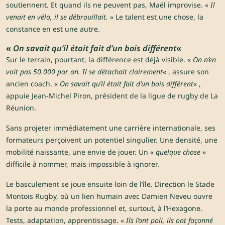
soutiennent. Et quand ils ne peuvent pas, Maël improvise. «
Il
venait en vélo, il se débrouillait.
» Le talent est une chose, la
constance en est une autre.
«
On savait qu’il était fait d’un bois différent
«
Sur le terrain, pourtant, la différence est déjà visible. «
On n’en
voit pas 50.000 par an. Il se détachait clairement
« , assure son
ancien coach. «
On savait qu’il était fait d’un bois différent
« ,
appuie Jean-Michel Piron, président de la ligue de rugby de La
Réunion.
Sans projeter immédiatement une carrière internationale, ses
formateurs perçoivent un potentiel singulier. Une densité, une
mobilité naissante, une envie de jouer. Un «
quelque chose
»
difficile à nommer, mais impossible à ignorer.
Le basculement se joue ensuite loin de l’île. Direction le Stade
Montois Rugby, où un lien humain avec Damien Neveu ouvre
la porte au monde professionnel et, surtout, à l’Hexagone.
Tests, adaptation, apprentissage. «
Ils l’ont poli, ils ont façonné