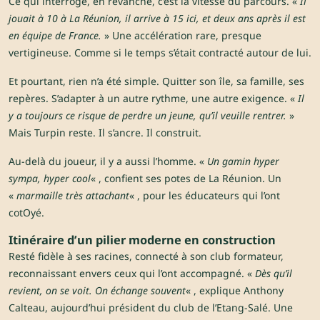
Ce qui interroge, en revanche, c’est la vitesse du parcours. «
Il
jouait à 10 à La Réunion, il arrive à 15 ici, et deux ans après il est
en équipe de France.
» Une accélération rare, presque
vertigineuse. Comme si le temps s’était contracté autour de lui.
Et pourtant, rien n’a été simple. Quitter son île, sa famille, ses
repères. S’adapter à un autre rythme, une autre exigence. «
Il
y a toujours ce risque de perdre un jeune, qu’il veuille rentrer.
»
Mais Turpin reste. Il s’ancre. Il construit.
Au-delà du joueur, il y a aussi l’homme. «
Un gamin hyper
sympa, hyper cool
« , confient ses potes de La Réunion. Un
«
marmaille très attachant
« , pour les éducateurs qui l’ont
cotOyé.
Itinéraire d’un pilier moderne en construction
Resté fidèle à ses racines, connecté à son club formateur,
reconnaissant envers ceux qui l’ont accompagné. «
Dès qu’il
revient, on se voit. On échange souvent
« , explique Anthony
Calteau, aujourd’hui président du club de l’Etang-Salé. Une