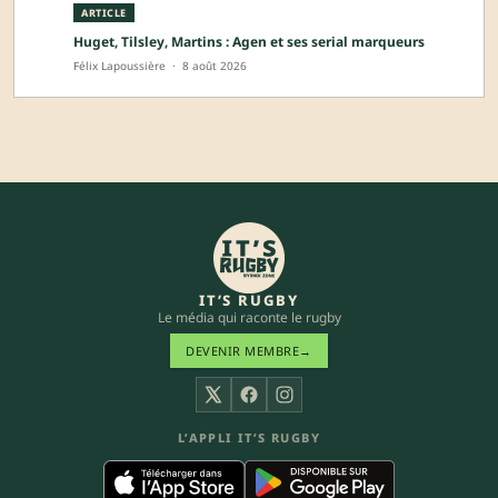
ARTICLE
Huget, Tilsley, Martins : Agen et ses serial marqueurs
Félix Lapoussière
·
8 août 2026
IT’S RUGBY
Le média qui raconte le rugby
DEVENIR MEMBRE
→
X
Facebook
Instagram
L’APPLI IT’S RUGBY