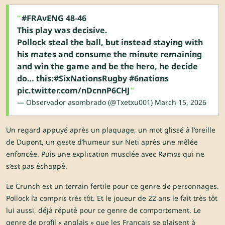
#FRAvENG
48-46
This play was decisive.
Pollock steal the ball, but instead staying with
his mates and consume the minute remaining
and win the game and be the hero, he decide
do… this:
#SixNationsRugby
#6nations
pic.twitter.com/nDcnnP6CHJ
— Observador asombrado (@Txetxu001)
March 15, 2026
Un regard appuyé après un plaquage, un mot glissé à l’oreille
de Dupont, un geste d’humeur sur Neti après une mêlée
enfoncée. Puis une explication musclée avec Ramos qui ne
s’est pas échappé.
Le Crunch est un terrain fertile pour ce genre de personnages.
Pollock l’a compris très tôt. Et le joueur de 22 ans le fait très tôt
lui aussi, déjà réputé pour ce genre de comportement. Le
genre de profil « anglais » que les Français se plaisent à