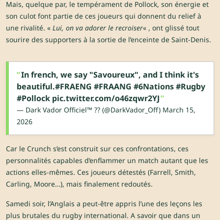
Mais, quelque par, le tempérament de Pollock, son énergie et
son culot font partie de ces joueurs qui donnent du relief à
une rivalité. «
Lui, on va adorer le recroiser
« , ont glissé tout
sourire des supporters à la sortie de l’enceinte de Saint-Denis.
In french, we say "Savoureux", and I think it's
beautiful.
#FRAENG
#FRAANG
#6Nations
#Rugby
#Pollock
pic.twitter.com/o46zqwr2YJ
— Dark Vador Officiel™ ?? (@DarkVador_Off)
March 15,
2026
Car le Crunch s’est construit sur ces confrontations, ces
personnalités capables d’enflammer un match autant que les
actions elles-mêmes. Ces joueurs détestés (Farrell, Smith,
Carling, Moore…), mais finalement redoutés.
Samedi soir, l’Anglais a peut-être appris l’une des leçons les
plus brutales du rugby international. A savoir que dans un