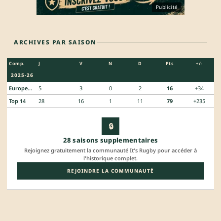
Publicité
ARCHIVES PAR SAISON
Comp.
J
V
N
D
Pts
+/-
2025-26
European Rugby Challenge Cup
5
3
0
2
16
+34
Top 14
28
16
1
11
79
+235
🔒
28 saisons supplementaires
Rejoignez gratuitement la communauté It's Rugby pour accéder à
l'historique complet.
REJOINDRE LA COMMUNAUTÉ