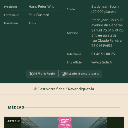
Hans-Peter Wild
Stade Jean-Bouin
President
Stade
(20 000 places)
Paul Gustard
Entraineur
Stade Jean-Bouin 26
1892
Fondation
avenue du Général-
Sarrail 75 016 PARIS
Adresse
Entrée au stade :
rue Claude Farrère
75 016 PARIS
01 46 51 00 75
Telephone
www.stade.fr
Site officiel
@SFParisRugby
@stade_francais_paris
C'est votre fiche ? Revendiquez-la
MÉDIAS
ARTICLE