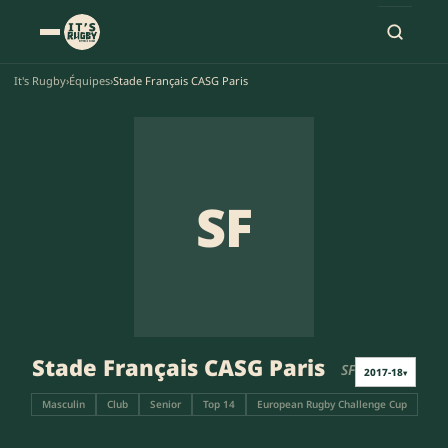
It's Rugby
›
Équipes
›
Stade Français CASG Paris
SF
Stade Français CASG Paris
SF
2017-18
▾
Masculin
Club
Senior
Top 14
European Rugby Challenge Cup