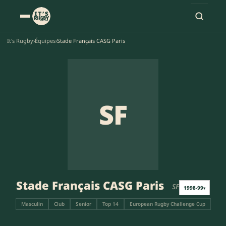
It's Rugby
›
Équipes
›
Stade Français CASG Paris
SF
Stade Français CASG Paris
SF
1998-99
▾
Masculin
Club
Senior
Top 14
European Rugby Challenge Cup