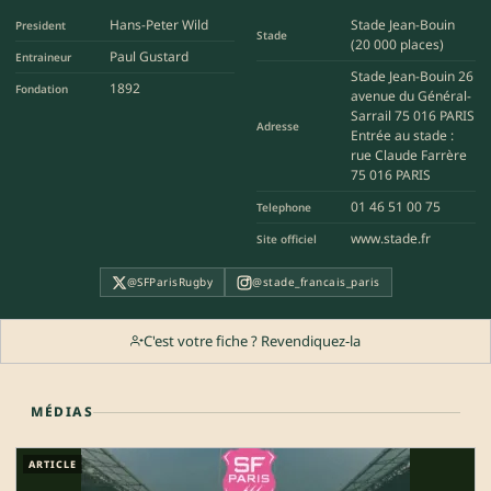
Hans-Peter Wild
Stade Jean-Bouin
President
Stade
(20 000 places)
Paul Gustard
Entraineur
Stade Jean-Bouin 26
1892
Fondation
avenue du Général-
Sarrail 75 016 PARIS
Adresse
Entrée au stade :
rue Claude Farrère
75 016 PARIS
01 46 51 00 75
Telephone
www.stade.fr
Site officiel
@SFParisRugby
@stade_francais_paris
C'est votre fiche ? Revendiquez-la
MÉDIAS
ARTICLE