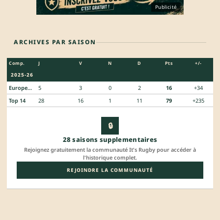
Publicité
ARCHIVES PAR SAISON
Comp.
J
V
N
D
Pts
+/-
2025-26
European Rugby Challenge Cup
5
3
0
2
16
+34
Top 14
28
16
1
11
79
+235
🔒
28 saisons supplementaires
Rejoignez gratuitement la communauté It's Rugby pour accéder à
l'historique complet.
REJOINDRE LA COMMUNAUTÉ