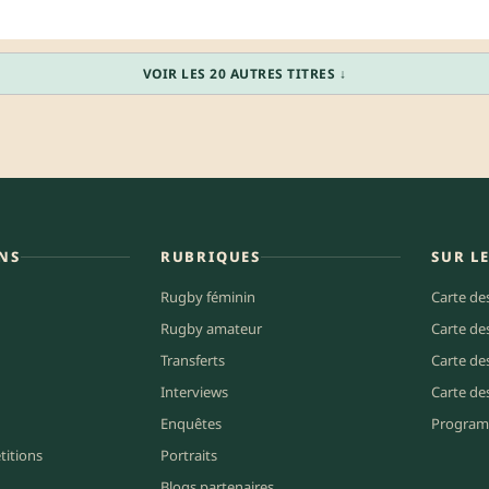
VOIR LES 20 AUTRES TITRES ↓
NS
RUBRIQUES
SUR L
Rugby féminin
Carte de
Rugby amateur
Carte de
Transferts
Carte de
Interviews
Carte de
Enquêtes
Program
titions
Portraits
Blogs partenaires