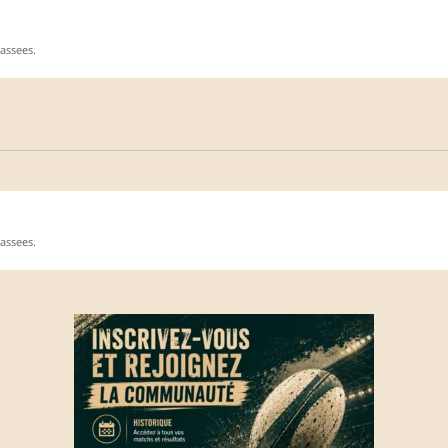
assees.
assees.