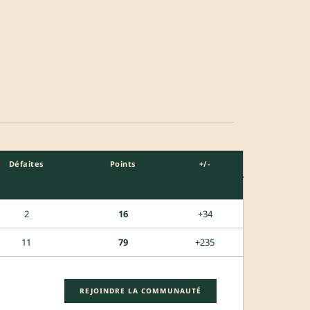
Défaites
Points
+/-
2
16
+34
11
79
+235
REJOINDRE LA COMMUNAUTÉ