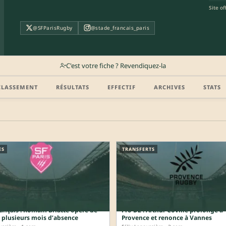
Site off
@SFParisRugby
@stade_francais_paris
C'est votre fiche ? Revendiquez-la
CLASSEMENT
RÉSULTATS
EFFECTIF
ARCHIVES
STATS
ES
TRANSFERTS
ançais : Romain Briatte opéré de
Pro D2 : Arthur Coville prolonge à
, plusieurs mois d’absence
Provence et renonce à Vannes