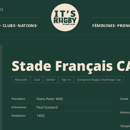
ES
CLUBS
NATIONS
FÉMININES
PRON
▾
▾
▾
▾
Stade Français C
Masculin
Club
Senior
Top 14
European Rugby Challenge Cup
Hans-Peter Wild
President
Stade
Paul Gustard
Entraineur
Adress
1892
Fondation
Teleph