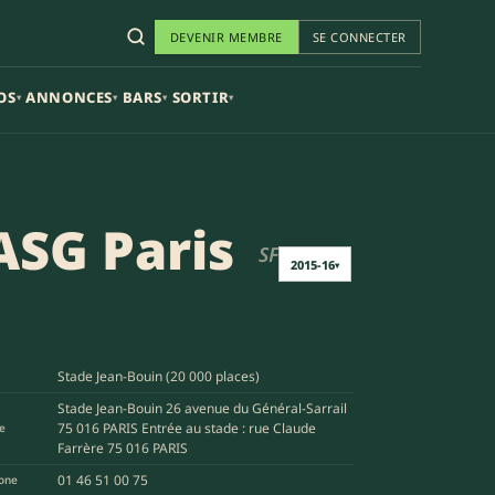
DEVENIR MEMBRE
SE CONNECTER
OS
ANNONCES
BARS
SORTIR
▾
▾
▾
▾
ASG Paris
SF
2015-16
▾
Stade Jean-Bouin (20 000 places)
Stade Jean-Bouin 26 avenue du Général-Sarrail
75 016 PARIS Entrée au stade : rue Claude
e
Farrère 75 016 PARIS
01 46 51 00 75
one