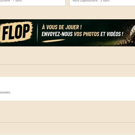
ussière · 1 sem.
Félix Lapoussière · 3 sem.
assees.