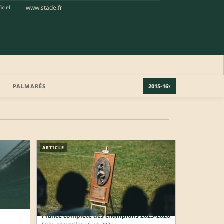
www.stade.fr
iciel
PALMARÈS
2015-16
▾
ARTICLE
Toulouse, Vannes, Bastia : la carte de
France complète des champions 2025-2026