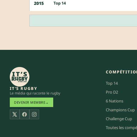
Top 14
2015
COMPÉTITIO
Top 14
IT’S RUGBY
Pro D2
Le média qui raconte le rugby
6 Nations
DEVENIR MEMBRE
→
Champions Cup
X
Facebook
Instagram
Challenge Cup
Toutes les compé