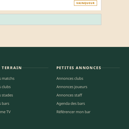
VAINQUEUR
E TERRAIN
PETITES ANNONCES
s matchs
Annonces clubs
s clubs
Annonces joueurs
s stades
Annonces staff
s bars
Agenda des bars
me TV
Référencer mon bar