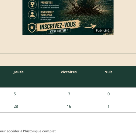
Publicité
Joués
Victoires
Nuls
5
3
0
28
16
1
ur accéder à l'historique complet.