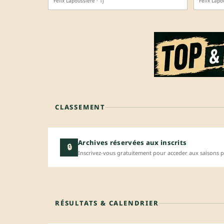
Félix Lapoussière · 1j
Félix Lapo
CLASSEMENT
Archives réservées aux inscrits
🔒
Inscrivez-vous gratuitement pour acceder aux saisons p
RÉSULTATS & CALENDRIER