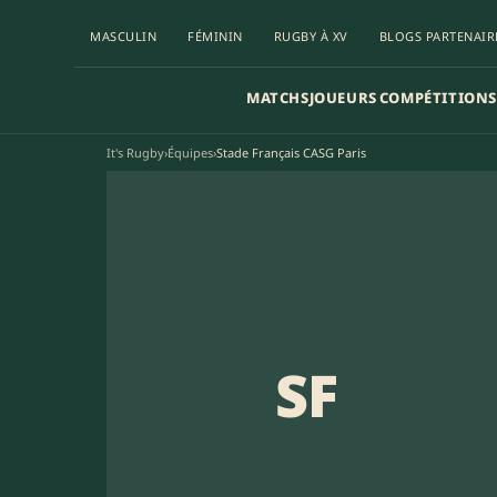
MASCULIN
FÉMININ
RUGBY À XV
BLOGS PARTENAIR
MATCHS
JOUEURS
COMPÉTITIONS
It's Rugby
›
Équipes
›
Stade Français CASG Paris
SF