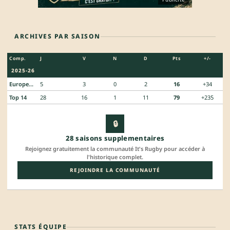
ARCHIVES PAR SAISON
Comp.
J
V
N
D
Pts
+/-
2025-26
European Rugby Challenge Cup
5
3
0
2
16
+34
Top 14
28
16
1
11
79
+235
🔒
28 saisons supplementaires
Rejoignez gratuitement la communauté It's Rugby pour accéder à
l'historique complet.
REJOINDRE LA COMMUNAUTÉ
STATS ÉQUIPE