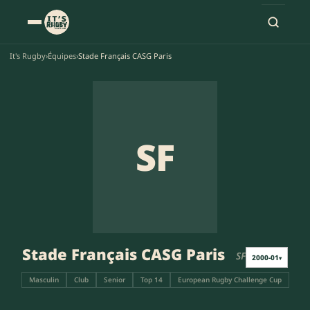
It's Rugby
›
Équipes
›
Stade Français CASG Paris
SF
Stade Français CASG Paris
SF
2000-01
▾
Masculin
Club
Senior
Top 14
European Rugby Challenge Cup