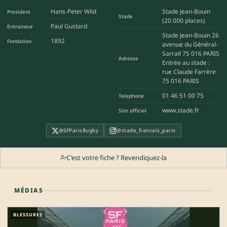
Hans-Peter Wild
Stade Jean-Bouin
President
Stade
(20 000 places)
Paul Gustard
Entraineur
Stade Jean-Bouin 26
1892
Fondation
avenue du Général-
Sarrail 75 016 PARIS
Adresse
Entrée au stade :
rue Claude Farrère
75 016 PARIS
01 46 51 00 75
Telephone
www.stade.fr
Site officiel
@SFParisRugby
@stade_francais_paris
C'est votre fiche ? Revendiquez-la
MÉDIAS
BLESSURES