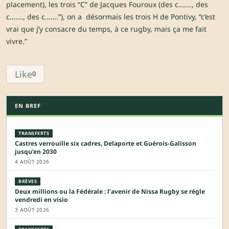
placement), les trois “C” de Jacques Fouroux (des c……., des
c……., des c…….”), on a désormais les trois H de Pontivy, “c’est
vrai que j’y consacre du temps, à ce rugby, mais ça me fait
vivre.”
Like
0
EN BREF
TRANSFERTS
Castres verrouille six cadres, Delaporte et Guérois-Galisson
jusqu’en 2030
4 AOÛT 2026
BRÈVES
Deux millions ou la Fédérale : l’avenir de Nissa Rugby se règle
vendredi en visio
3 AOÛT 2026