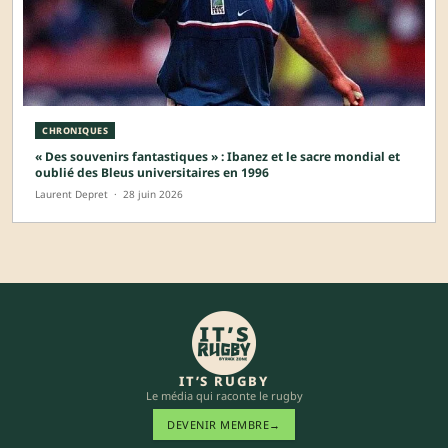
CHRONIQUES
« Des souvenirs fantastiques » : Ibanez et le sacre mondial et
oublié des Bleus universitaires en 1996
Laurent Depret
·
28 juin 2026
IT’S RUGBY
Le média qui raconte le rugby
DEVENIR MEMBRE
→