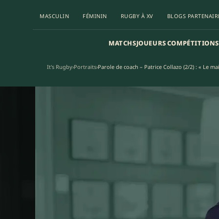
MASCULIN
FÉMININ
RUGBY À XV
BLOGS PARTENAIR
MATCHS
JOUEURS
COMPÉTITIONS
It's Rugby
›
Portraits
›
Parole de coach – Patrice Collazo (2/2) : « Le 