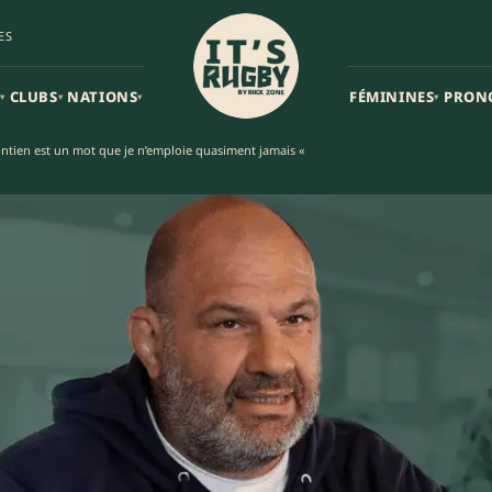
ES
CLUBS
NATIONS
FÉMININES
PRON
▾
▾
▾
▾
maintien est un mot que je n’emploie quasiment jamais «