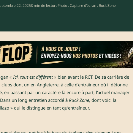
eptembre 22, 2025
8 min de lecture
Photo : Capture d'écran : Ruck Zone
logan «
Ici, tout est différent
» bien avant le RCT. De sa carrière de
 clubs dont un en Angleterre, à celle d’entraîneur où il détonne
é, en passant par un caractère là encore à part, l’actuel manager
Dans un long entretien accordé à
Ruck Zone
, dont voici la
llazo » qui le distingue en tant qu’entraîneur.
 : des clubs qui ont joué le haut du tableau, des clubs qui ont