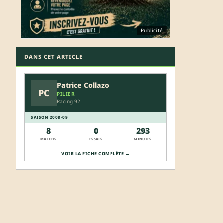
Publicité
DANS CET ARTICLE
Patrice Collazo
PC
PILIER
Racing 92
SAISON 2008-09
8
0
293
MATCHS
ESSAIS
MINUTES
VOIR LA FICHE COMPLÈTE →