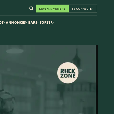
DEVENIR MEMBRE
SE CONNECTER
OS
ANNONCES
BARS
SORTIR
▾
▾
▾
▾