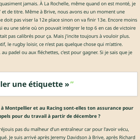
e quasiment jamais. À La Rochelle, même quand on est monté, je
lif’ et de titre. Même à Brive, nous avons eu un moment une
 ne doit pas viser la 12e place sinon on va finir 13e. Encore moins
si eu une série où on pouvait intégrer le top 6 en cas de victoire
ait pas calibrés pour ça. Mais j’incite toujours à vouloir plus.
if, le rugby loisir, ce n’est pas quelque chose qui m’attire.
au padel ou aux fléchettes, c’est pour gagner. Si je sais que je
ller une étiquette »
à Montpellier et au Racing sont-elles ton assurance pour
appels pour du travail à partir de décembre ?
réjouis pas du malheur d’un entraîneur car pour l’avoir vécu,
qué. Je suis arrivé après Jeremy Davidson à Brive, après Richard