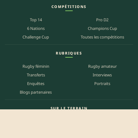
COMPÉTITIONS
Top 14
Pro D2
6 Nations
Champions Cup
Challenge Cup
Toutes les compétitions
RUBRIQUES
Rugby féminin
Rugby amateur
Transferts
Interviews
Enquêtes
Portraits
Blogs partenaires
SUR LE TERRAIN
Carte des matchs
Carte des clubs
Carte des stades
Carte des bars