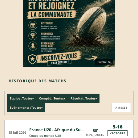
Publicité
HISTORIQUE DES MATCHS
Équipe :
Toutes
Compét. :
Toutes
Résultat :
Toutes
▾
▾
▾
Événements :
Toutes
↺ RESET
▾
5-16
France U20 - Afrique du Sud U20
80'
18 Juil 2026
VICTOIRE
MIN. JOUEES
Coupe du monde U20