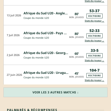
→
Stats du joueur
53-37
Afrique du Sud U20 - Angleterre U20
80'
13 Juil 2026
VICTOIRE
MIN. JOUEES
Coupe du monde U20
→
Stats du joueur
52-33
Afrique du Sud U20 - Pays de Galles U20
80'
7 Juil 2026
VICTOIRE
MIN. JOUEES
Coupe du monde U20
→
Stats du joueur
33-5
Afrique du Sud U20 - Georgie U20
60'
2 Juil 2026
VICTOIRE
MIN. JOUEES
Coupe du monde U20
→
Stats du joueur
104-7
Afrique du Sud U20 - Uruguay U20
45'
27 Juin 2026
VICTOIRE
MIN. JOUEES
Coupe du monde U20
→
Stats du joueur
VOIR LES 3 AUTRES MATCHS ↓
PALMARÈS & RÉCOMPENSES