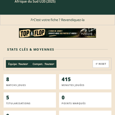
Afrique du Sud U20 (2025)
C'est votre fiche ? Revendiquez-la
Publicité
STATS CLÉS & MOYENNES
Équipe :
Toutes
Compet. :
Toutes
↺ RESET
▾
▾
8
415
MATCHS JOUES
MINUTES JOUÉES
5
0
TITULARISATIONS
POINTS MARQUÉS