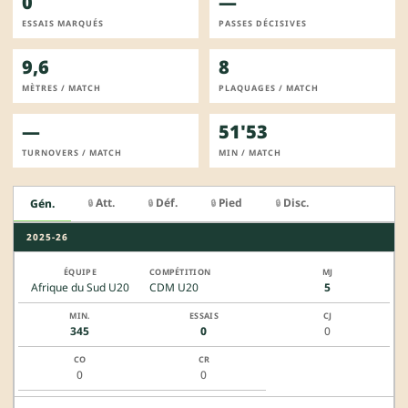
0
—
ESSAIS MARQUÉS
PASSES DÉCISIVES
9,6
8
MÈTRES / MATCH
PLAQUAGES / MATCH
—
51'53
TURNOVERS / MATCH
MIN / MATCH
Att.
Déf.
Pied
Disc.
Gén.
🔒
🔒
🔒
🔒
2025-26
Afrique du Sud U20
CDM U20
5
345
0
0
0
0