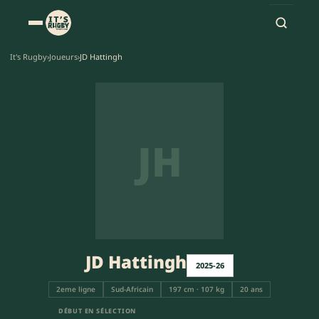
It's Rugby
›
Joueurs
›
JD Hattingh
JH
JD Hattingh
2025-26
2eme ligne
Sud-Africain
197 cm · 107 kg
20 ans
DÉBUT EN SÉLECTION