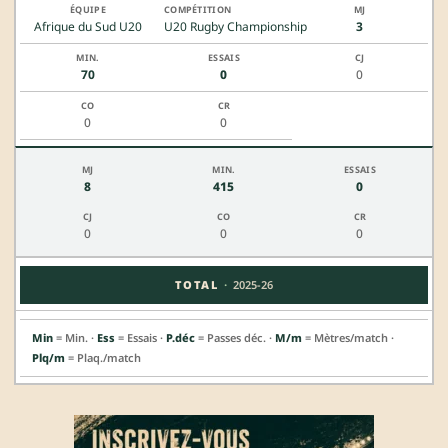
Afrique du Sud U20
U20 Rugby Championship
3
70
0
0
0
0
8
415
0
0
0
0
·
TOTAL
2025-26
Min
= Min. ·
Ess
= Essais ·
P.déc
= Passes déc. ·
M/m
= Mètres/match ·
Plq/m
= Plaq./match