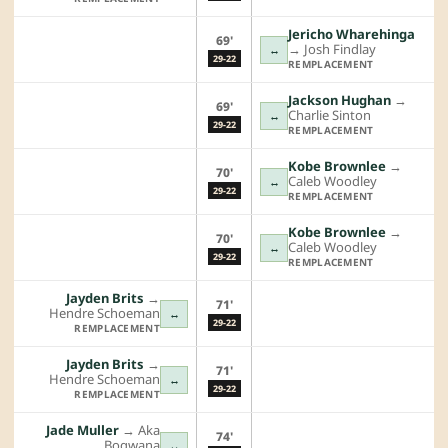
Jericho Wharehinga
69'
→︎
Josh Findlay
↔
29-22
REMPLACEMENT
Jackson Hughan
→︎
69'
Charlie Sinton
↔
29-22
REMPLACEMENT
Kobe Brownlee
→︎
70'
Caleb Woodley
↔
29-22
REMPLACEMENT
Kobe Brownlee
→︎
70'
Caleb Woodley
↔
29-22
REMPLACEMENT
Jayden Brits
→︎
71'
Hendre Schoeman
↔
29-22
REMPLACEMENT
Jayden Brits
→︎
71'
Hendre Schoeman
↔
29-22
REMPLACEMENT
Jade Muller
→︎
Aka
74'
Boqwana
↔