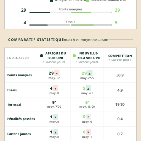
Afrique du Sud U20
Nouvelle-Zelande U20
Points marqués
29
29
Essais
4
5
COMPARATIF STATISTIQUE
match vs moyenne saison
AFRIQUE DU
NOUVELLE-
COMPÉTITION
INDICATEUR
SUD U20
ZELANDE U20
5 MATCHS JOUÉS
2 MATCHS JOUÉS
2 MATCHS JOUÉS
29
29
▼
▲
30.9
Points marqués
moy. 52
moy. 25.5
4
5
▼
▲
4.9
Essais
moy. 8
moy. 4.5
9'
6'
19'30
1er essai
moy. 7'00
moy. 18'00
0
1
▲
=
0.4
Pénalités passées
moy. 0
moy. 0
1
0
▲
▼
0.7
Cartons jaunes
moy. 0
moy. 1