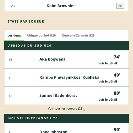
Kobe Brownlee
23
70'
STATS PAR JOUEUR
Les deux
Afrique du Sud U20
Nouvelle-Zelande U20
AFRIQUE DU SUD U20
74'
Aka Boqwana
15
→
Voir le détail
49'
Rambo Phiwayinkkosi Kubheka
1
→
Voir le détail
80'
Samuel Badenhorst
13
→
Voir le détail
↓
Voir tous les joueurs (23)
NOUVELLE-ZELANDE U20
50'
Dane Johnston
3