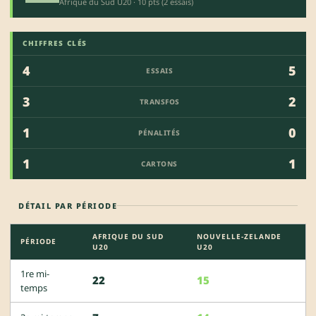
Afrique du Sud U20 · 10 pts (2 essais)
CHIFFRES CLÉS
4
5
ESSAIS
3
2
TRANSFOS
1
0
PÉNALITÉS
1
1
CARTONS
DÉTAIL PAR PÉRIODE
AFRIQUE DU SUD
NOUVELLE-ZELANDE
PÉRIODE
U20
U20
1re mi-
22
15
temps