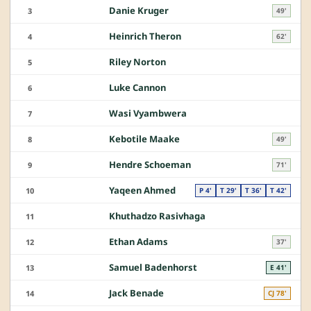
Danie Kruger
3
49'
Heinrich Theron
4
62'
Riley Norton
5
Luke Cannon
6
Wasi Vyambwera
7
Kebotile Maake
8
49'
Hendre Schoeman
9
71'
Yaqeen Ahmed
10
P 4'
T 29'
T 36'
T 42'
Khuthadzo Rasivhaga
11
Ethan Adams
12
37'
Samuel Badenhorst
13
E 41'
Jack Benade
14
CJ 78'