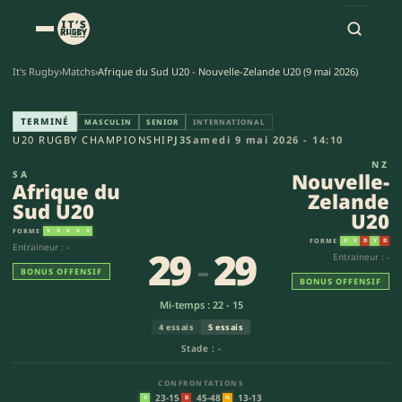
It's Rugby
›
Matchs
›
Afrique du Sud U20 - Nouvelle-Zelande U20 (9 mai 2026)
Afrique du Sud U20 - Nouvell
TERMINÉ
MASCULIN
SENIOR
INTERNATIONAL
U20 RUGBY CHAMPIONSHIP
J3
Samedi 9 mai 2026 - 14:10
NZ
SA
Nouvelle-
Afrique du
Zelande
Sud U20
U20
FORME
V
V
V
V
V
FORME
V
V
D
V
D
Entraineur : -
29
-
29
Entraineur : -
BONUS OFFENSIF
BONUS OFFENSIF
Mi-temps : 22 - 15
4 essais
5 essais
Stade : -
CONFRONTATIONS
23-15
45-48
13-13
V
D
N