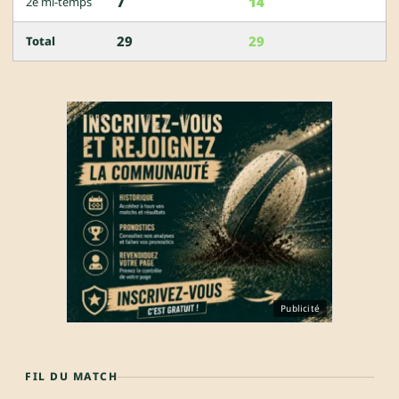
7
14
2e mi-temps
29
29
Total
Publicité
FIL DU MATCH