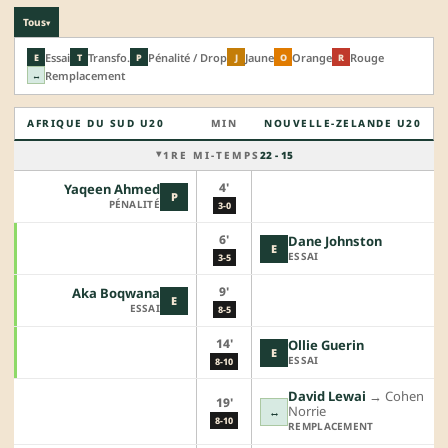
Tous
▾
Essai
Transfo.
Pénalité / Drop
Jaune
Orange
Rouge
E
T
P
J
O
R
Remplacement
↔
AFRIQUE DU SUD U20
MIN
NOUVELLE-ZELANDE U20
1RE MI-TEMPS
22 - 15
4'
Yaqeen Ahmed
P
PÉNALITÉ
3-0
6'
Dane Johnston
E
ESSAI
3-5
9'
Aka Boqwana
E
ESSAI
8-5
14'
Ollie Guerin
E
ESSAI
8-10
David Lewai
→︎
Cohen
19'
Norrie
↔
8-10
REMPLACEMENT