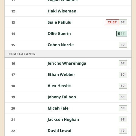
Haki Wiseman
12
Siale Pahulu
13
CR 69'
69'
Ollie Guerin
14
E 14'
Cohen Norrie
15
19'
REMPLACANTS
Jericho Wharehinga
16
69'
Ethan Webber
17
50'
Alex Hewitt
18
50'
Johnny Falloon
19
58'
Micah Fale
20
58'
Jackson Hughan
21
69'
David Lewai
22
19'