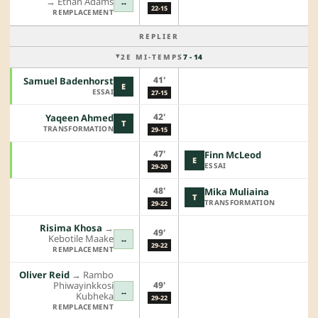
→︎
Ethan Adams
↔
22-15
REMPLACEMENT
REPLIER
2E MI-TEMPS
7 - 14
41'
Samuel Badenhorst
E
ESSAI
27-15
42'
Yaqeen Ahmed
T
TRANSFORMATION
29-15
47'
Finn McLeod
E
ESSAI
29-20
48'
Mika Muliaina
T
TRANSFORMATION
29-22
Risima Khosa
→︎
49'
Kebotile Maake
↔
29-22
REMPLACEMENT
Oliver Reid
→︎
Rambo
49'
Phiwayinkkosi
↔
Kubheka
29-22
REMPLACEMENT