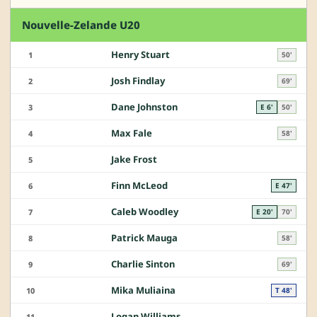
Nouvelle-Zelande U20
Henry Stuart
1
50'
Josh Findlay
2
69'
Dane Johnston
3
E 6'
50'
Max Fale
4
58'
Jake Frost
5
Finn McLeod
6
E 47'
Caleb Woodley
7
E 20'
70'
Patrick Mauga
8
58'
Charlie Sinton
9
69'
Mika Muliaina
10
T 48'
Logan Williams
11