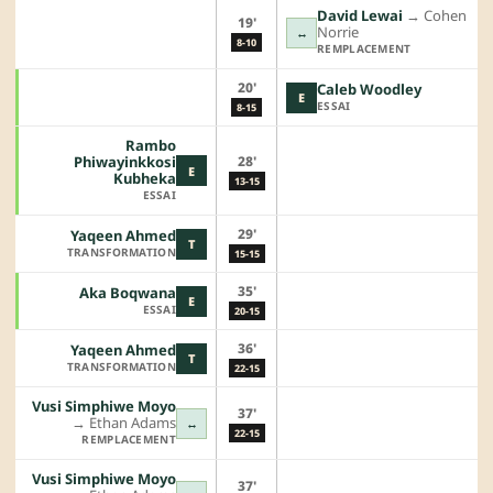
David Lewai
→︎
Cohen
19'
Norrie
↔
8-10
REMPLACEMENT
20'
Caleb Woodley
E
ESSAI
8-15
Rambo
28'
Phiwayinkkosi
E
Kubheka
13-15
ESSAI
29'
Yaqeen Ahmed
T
TRANSFORMATION
15-15
35'
Aka Boqwana
E
ESSAI
20-15
36'
Yaqeen Ahmed
T
TRANSFORMATION
22-15
Vusi Simphiwe Moyo
37'
→︎
Ethan Adams
↔
22-15
REMPLACEMENT
Vusi Simphiwe Moyo
37'