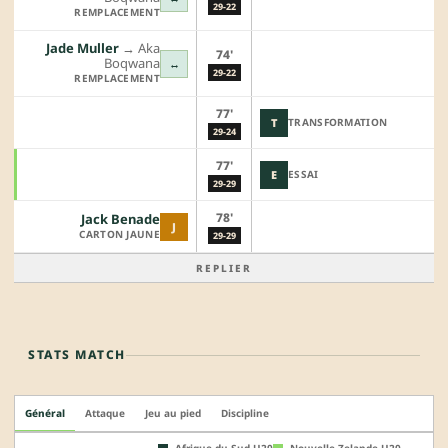
29-22
REMPLACEMENT
Jade Muller
→︎
Aka
74'
Boqwana
↔
29-22
REMPLACEMENT
77'
T
TRANSFORMATION
29-24
77'
E
ESSAI
29-29
78'
Jack Benade
J
CARTON JAUNE
29-29
REPLIER
STATS MATCH
Général
Attaque
Jeu au pied
Discipline