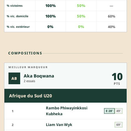
100%
50%
—
% victoires
100%
50%
60%
% vic. domicile
0%
0%
40%
% vic. extérieur
COMPOSITIONS
MEILLEUR MARQUEUR
10
Aka Boqwana
AB
2 essais
PTS
Afrique du Sud U20
Rambo Phiwayinkkosi
1
E 28'
49'
Kubheka
Liam Van Wyk
2
69'