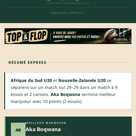
19/07/2025
11/05/2025
02/05/2024
Spectateurs : -
·
Diffuseur : -
Publicité
RÉSUMÉ EXPRESS
Afrique du Sud U20
et
Nouvelle-Zelande U20
se
séparent sur un match nul 29–29 dans un match à 9
essais et 2 cartons.
Aka Boqwana
termine meilleur
marqueur avec 10 points (2 essais).
MEILLEUR MARQUEUR
Aka Boqwana
AB