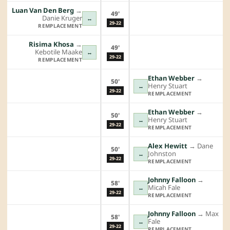
Luan Van Den Berg
→︎
49'
Danie Kruger
↔
29-22
REMPLACEMENT
Risima Khosa
→︎
49'
Kebotile Maake
↔
29-22
REMPLACEMENT
Ethan Webber
→︎
50'
Henry Stuart
↔
29-22
REMPLACEMENT
Ethan Webber
→︎
50'
Henry Stuart
↔
29-22
REMPLACEMENT
Alex Hewitt
→︎
Dane
50'
Johnston
↔
29-22
REMPLACEMENT
Johnny Falloon
→︎
58'
Micah Fale
↔
29-22
REMPLACEMENT
Johnny Falloon
→︎
Max
58'
Fale
↔
29-22
REMPLACEMENT