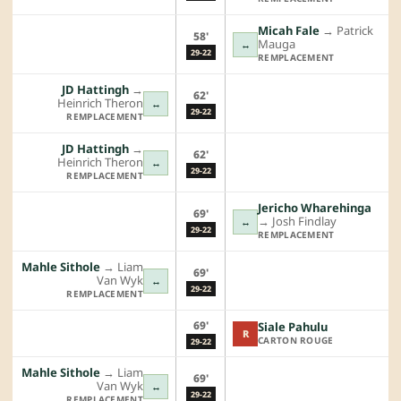
Micah Fale
→︎
Patrick
58'
Mauga
↔
29-22
REMPLACEMENT
JD Hattingh
→︎
62'
Heinrich Theron
↔
29-22
REMPLACEMENT
JD Hattingh
→︎
62'
Heinrich Theron
↔
29-22
REMPLACEMENT
Jericho Wharehinga
69'
→︎
Josh Findlay
↔
29-22
REMPLACEMENT
Mahle Sithole
→︎
Liam
69'
Van Wyk
↔
29-22
REMPLACEMENT
69'
Siale Pahulu
R
CARTON ROUGE
29-22
Mahle Sithole
→︎
Liam
69'
Van Wyk
↔
29-22
REMPLACEMENT