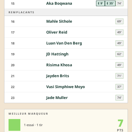
Aka Boqwana
15
E 9'
E 35'
74'
REMPLACANTS
Mahle Sithole
16
69'
Oliver Reid
17
49'
Luan Van Den Berg
18
49'
JD Hattingh
19
62'
Risima Khosa
20
49'
Jayden Brits
21
71'
Vusi Simphiwe Moyo
22
37'
Jade Muller
23
74'
MEILLEUR MARQUEUR
7
1 essai · 1 tir
PTS