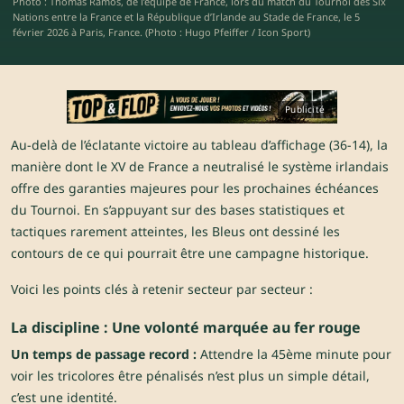
Photo : Thomas Ramos, de l’équipe de France, lors du match du Tournoi des Six
Nations entre la France et la République d’Irlande au Stade de France, le 5
février 2026 à Paris, France. (Photo : Hugo Pfeiffer / Icon Sport)
Publicité
Au-delà de l’éclatante victoire au tableau d’affichage (36-14), la
manière dont le XV de France a neutralisé le système irlandais
offre des garanties majeures pour les prochaines échéances
du Tournoi. En s’appuyant sur des bases statistiques et
tactiques rarement atteintes, les Bleus ont dessiné les
contours de ce qui pourrait être une campagne historique.
Voici les points clés à retenir secteur par secteur :
La discipline : Une volonté marquée au fer rouge
Un temps de passage record :
Attendre la 45ème minute pour
voir les tricolores être pénalisés n’est plus un simple détail,
c’est une identité.