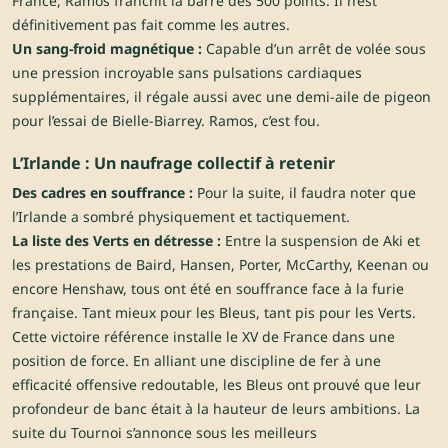
France, Ramos franchit la barre des 500 points. Il n’est
définitivement pas fait comme les autres.
Un sang-froid magnétique :
Capable d’un arrêt de volée sous
une pression incroyable sans pulsations cardiaques
supplémentaires, il régale aussi avec une demi-aile de pigeon
pour l’essai de Bielle-Biarrey. Ramos, c’est fou.
L’Irlande : Un naufrage collectif à retenir
Des cadres en souffrance :
Pour la suite, il faudra noter que
l’Irlande a sombré physiquement et tactiquement.
La liste des Verts en détresse :
Entre la suspension de Aki et
les prestations de Baird, Hansen, Porter, McCarthy, Keenan ou
encore Henshaw, tous ont été en souffrance face à la furie
française. Tant mieux pour les Bleus, tant pis pour les Verts.
Cette victoire référence installe le XV de France dans une
position de force. En alliant une discipline de fer à une
efficacité offensive redoutable, les Bleus ont prouvé que leur
profondeur de banc était à la hauteur de leurs ambitions. La
suite du Tournoi s’annonce sous les meilleurs