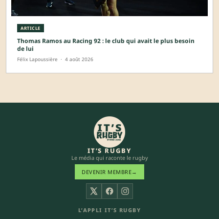
ARTICLE
Thomas Ramos au Racing 92 : le club qui avait le plus besoin
de lui
Félix Lapoussière
·
4 août 2026
IT’S RUGBY
Le média qui raconte le rugby
DEVENIR MEMBRE
→
X
Facebook
Instagram
L’APPLI IT’S RUGBY