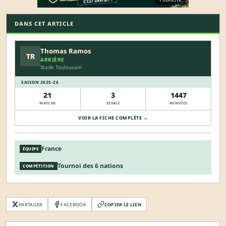
DANS CET ARTICLE
Thomas Ramos
TR
ARRIÈRE
Stade Toulousain
SAISON 2025-26
21
3
1447
MATCHS
ESSAIS
MINUTES
VOIR LA FICHE COMPLÈTE →
France
ÉQUIPE
Tournoi des 6 nations
COMPÉTITION
PARTAGER
FACEBOOK
COPIER LE LIEN