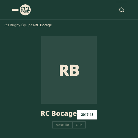
It's Rugby
›
Équipes
›
RC Bocage
RB
RC Bocage
2017-18
Masculin
Club