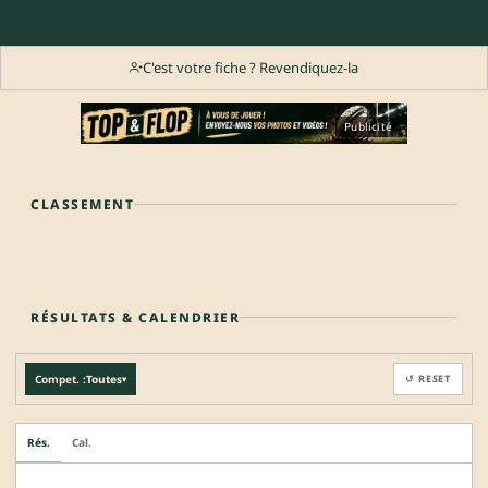
C'est votre fiche ? Revendiquez-la
Publicité
CLASSEMENT
RÉSULTATS & CALENDRIER
Compet. :
Toutes
↺ RESET
▾
Rés.
Cal.