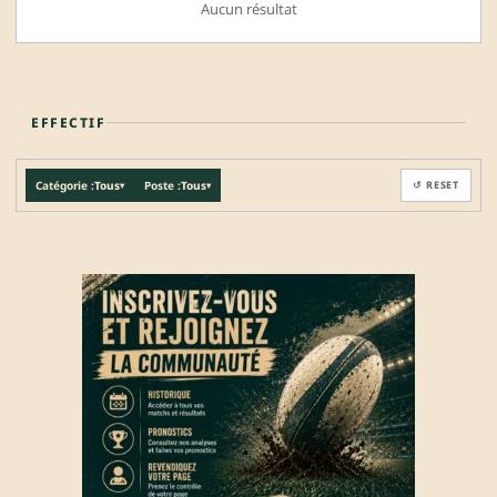
Aucun résultat
EFFECTIF
Catégorie :
Tous
Poste :
Tous
↺ RESET
▾
▾