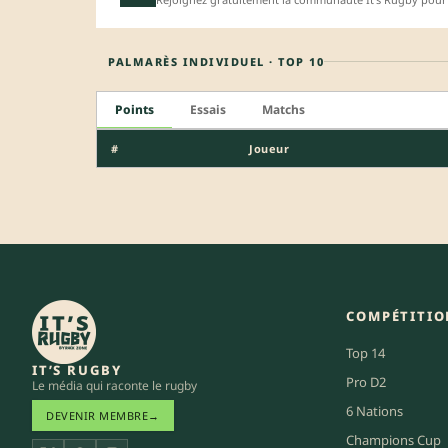
PALMARÈS INDIVIDUEL · TOP 10
Points
Essais
Matchs
#
Joueur
COMPÉTITIO
Top 14
IT’S RUGBY
Pro D2
Le média qui raconte le rugby
6 Nations
DEVENIR MEMBRE
→
Champions Cup