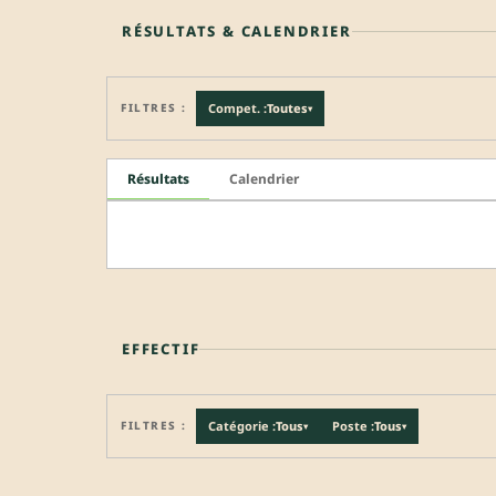
RÉSULTATS & CALENDRIER
FILTRES :
Compet. :
Toutes
▾
Résultats
Calendrier
EFFECTIF
FILTRES :
Catégorie :
Tous
Poste :
Tous
▾
▾