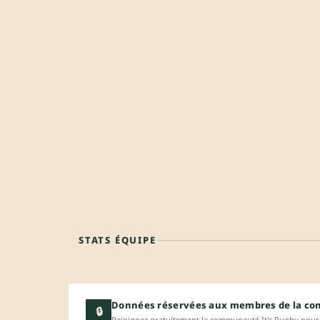
STATS ÉQUIPE
Données réservées aux membres de la c
🔒
Rejoignez gratuitement la communauté It's Rugby pour 