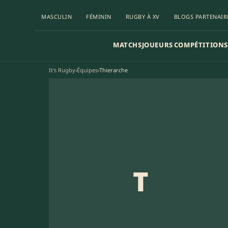
MASCULIN
FÉMININ
RUGBY À XV
BLOGS PARTENAIR
MATCHS
JOUEURS
COMPÉTITIONS
It's Rugby
›
Équipes
›
Thierarche
T