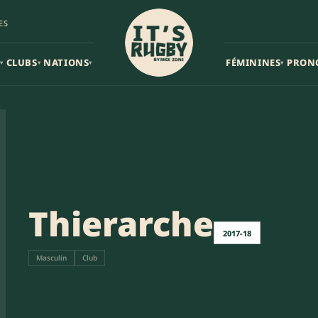
ES
CLUBS
NATIONS
FÉMININES
PRON
▾
▾
▾
▾
Thierarche
2017-18
Masculin
Club