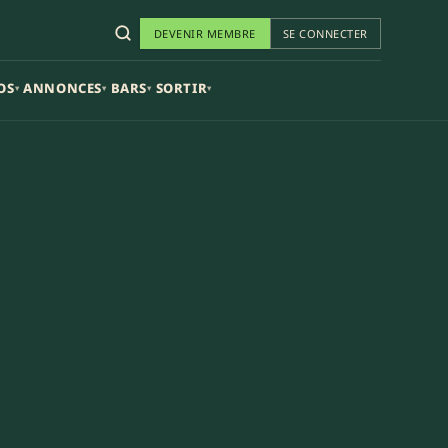
DEVENIR MEMBRE
SE CONNECTER
OS
ANNONCES
BARS
SORTIR
▾
▾
▾
▾