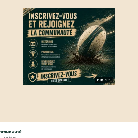
Publicité
ommunauté
y accéder.