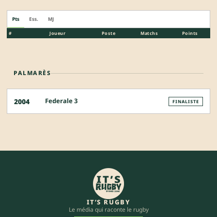
Pts
Ess.
MJ
#
Joueur
Poste
Matchs
Points
PALMARÈS
Federale 3
2004
FINALISTE
IT’S RUGBY
Le média qui raconte le rugby