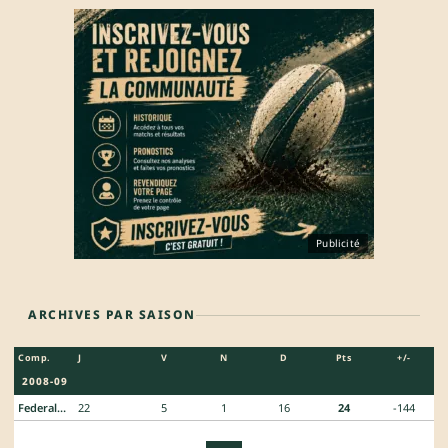
Publicité
ARCHIVES PAR SAISON
Comp.
J
V
N
D
Pts
+/-
2008-09
Federale 2
22
5
1
16
24
-144