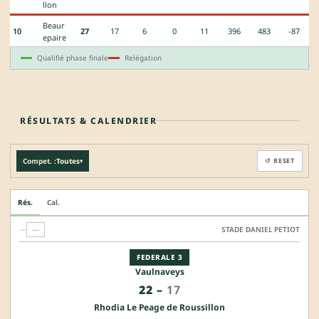
llon
Beaur
10
27
17
6
0
11
396
483
-87
epaire
Qualifié phase finale
Relégation
RÉSULTATS & CALENDRIER
Compet. :
Toutes
↺ RESET
▾
Rés.
Cal.
—
—
STADE DANIEL PETIOT
FEDERALE 3
Vaulnaveys
22
–
17
Rhodia Le Peage de Roussillon