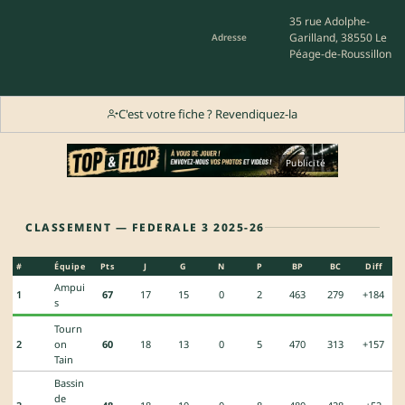
35 rue Adolphe-
Garilland, 38550 Le
Adresse
Péage-de-Roussillon
C'est votre fiche ? Revendiquez-la
Publicité
CLASSEMENT — FEDERALE 3 2025-26
#
Équipe
Pts
J
G
N
P
BP
BC
Diff
Ampui
1
67
17
15
0
2
463
279
+184
s
Tourn
2
on
60
18
13
0
5
470
313
+157
Tain
Bassin
de