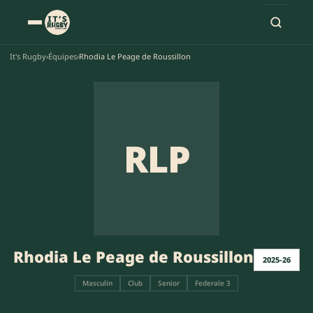
It's Rugby
›
Équipes
›
Rhodia Le Peage de Roussillon
RLP
Rhodia Le Peage de Roussillon
2025-26
Masculin
Club
Senior
Federale 3