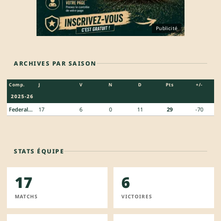
Publicité
ARCHIVES PAR SAISON
Comp.
J
V
N
D
Pts
+/-
2025-26
Federale 3
17
6
0
11
29
-70
STATS ÉQUIPE
17
6
MATCHS
VICTOIRES