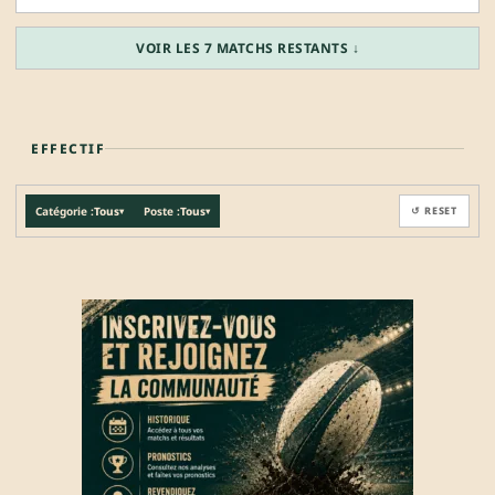
VOIR LES 7 MATCHS RESTANTS ↓
EFFECTIF
Catégorie :
Tous
Poste :
Tous
↺ RESET
▾
▾