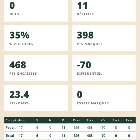
0
11
NULS
DÉFAITES
35%
398
% VICTOIRES
PTS MARQUES
468
-70
PTS ENCAISSES
DIFFERENTIEL
23.4
0
PTS/MATCH
ESSAIS MARQUES
Compétition
J
V
N
D
Pts+
Pts-
+/-
Ess+
Ess-
Federale 3
17
6
0
11
398
468
-70
0
0
Total
17
6
0
11
398
468
-70
0
0