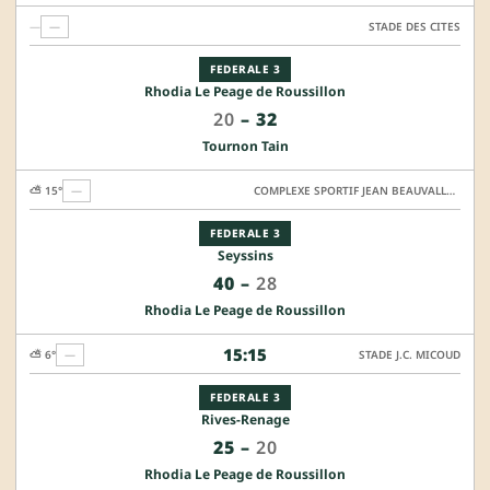
—
—
STADE DES CITES
FEDERALE 3
Rhodia Le Peage de Roussillon
20
–
32
Tournon Tain
⛅ 15°
—
COMPLEXE SPORTIF JEAN BEAUVALLET - TERRAIN HONNEUR
FEDERALE 3
Seyssins
40
–
28
Rhodia Le Peage de Roussillon
15:15
⛅ 6°
—
STADE J.C. MICOUD
FEDERALE 3
Rives-Renage
25
–
20
Rhodia Le Peage de Roussillon