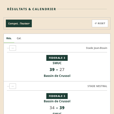
RÉSULTATS & CALENDRIER
Compet. :
Toutes
↺ RESET
▾
Rés.
Cal.
—
—
Stade Jean-Bouin
FEDERALE 3
SMUC
39
–
27
Bassin de Crussol
—
—
STADE MISTRAL
FEDERALE 3
Bassin de Crussol
34
–
39
SMUC