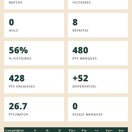
MATCHS
VICTOIRES
0
8
NULS
DÉFAITES
56%
480
% VICTOIRES
PTS MARQUES
428
+52
PTS ENCAISSES
DIFFERENTIEL
26.7
0
PTS/MATCH
ESSAIS MARQUES
Compétition
J
V
N
D
Pts+
Pts-
+/-
Ess+
Ess-