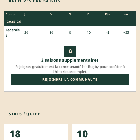
ARCHIVES PAR SAISON
Comp.
J
V
N
D
Pts
+/-
2025-26
Federale
20
10
0
10
48
+35
3
🔒
2 saisons supplementaires
Rejoignez gratuitement la communauté It's Rugby pour accéder à
l'historique complet.
REJOINDRE LA COMMUNAUTÉ
STATS ÉQUIPE
18
10