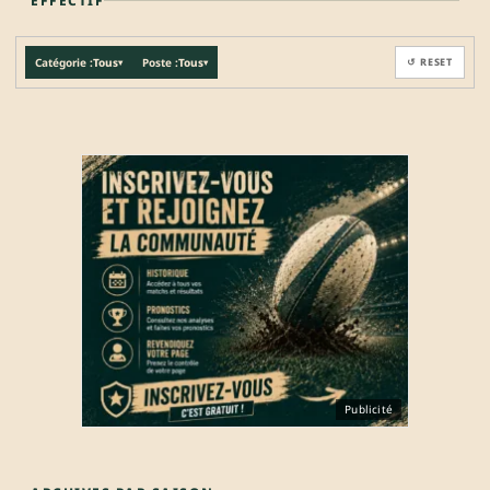
EFFECTIF
Catégorie :
Tous
Poste :
Tous
↺ RESET
▾
▾
Publicité