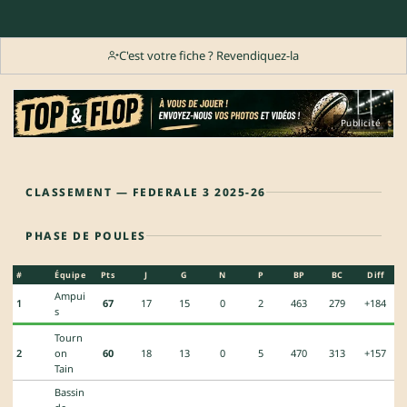
C'est votre fiche ? Revendiquez-la
Publicité
CLASSEMENT — FEDERALE 3 2025-26
PHASE DE POULES
#
Équipe
Pts
J
G
N
P
BP
BC
Diff
Ampui
1
67
17
15
0
2
463
279
+184
s
Tourn
2
on
60
18
13
0
5
470
313
+157
Tain
Bassin