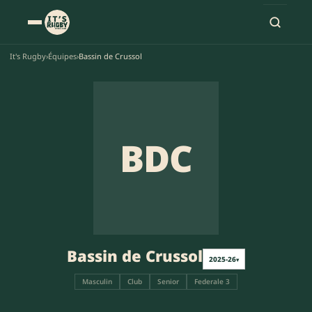
It's Rugby
›
Équipes
›
Bassin de Crussol
BDC
Bassin de Crussol
2025-26
▾
Masculin
Club
Senior
Federale 3