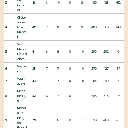
de
3
48
18
10
0
8
480
428
+52
Cruss
ol
Châte
auneu
4
f-Saint
42
17
8
0
9
403
360
+43
Marce
l
Saint
Marce
5
41
18
8
0
10
395
392
+3
l Isle d
Abeau
Seyssi
6
35
17
7
0
10
370
427
-57
ns
Vauln
7
33
17
7
0
10
304
399
-95
aveys
Rives-
8
Renag
32
18
7
0
11
385
515
-130
e
Rhodi
a Le
Peage
9
29
17
6
0
11
398
468
-70
de
Roussi