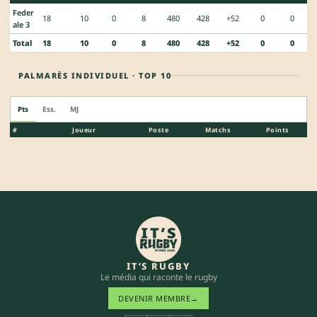
Feder
18
10
0
8
480
428
+52
0
0
ale 3
Total
18
10
0
8
480
428
+52
0
0
PALMARÈS INDIVIDUEL · TOP 10
Pts
Ess.
MJ
#
Joueur
Poste
Matchs
Points
IT’S RUGBY
Le média qui raconte le rugby
DEVENIR MEMBRE
→