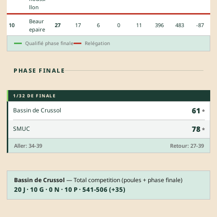
llon
Beaur
10
27
17
6
0
11
396
483
-87
epaire
Qualifié phase finale
Relégation
PHASE FINALE
1/32 DE FINALE
61
Bassin de Crussol
78
SMUC
Aller: 34-39
Retour: 27-39
Bassin de Crussol
— Total competition (poules + phase finale)
20 J · 10 G · 0 N · 10 P · 541-506 (+35)