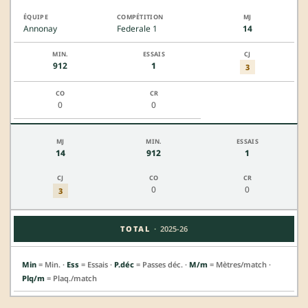
Annonay
Federale 1
14
912
1
3
0
0
14
912
1
0
0
3
·
TOTAL
2025-26
Min
= Min. ·
Ess
= Essais ·
P.déc
= Passes déc. ·
M/m
= Mètres/match ·
Plq/m
= Plaq./match