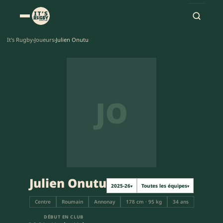
It's Rugby
›
Joueurs
›
Julien Onutu
JO
Julien Onutu
2025-26
Toutes les équipes
▾
▾
Centre
Roumain
Annonay
178 cm · 95 kg
34 ans
DÉBUT EN CLUB