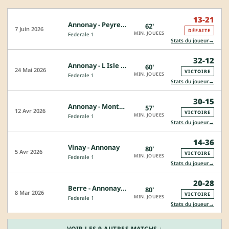
13-21
Annonay - Peyrehorade
62'
7 Juin 2026
DÉFAITE
MIN. JOUEES
Federale 1
→
Stats du joueur
32-12
Annonay - L Isle Jourdain
60'
24 Mai 2026
VICTOIRE
MIN. JOUEES
Federale 1
→
Stats du joueur
30-15
Annonay - Montmélian
57'
12 Avr 2026
VICTOIRE
MIN. JOUEES
Federale 1
→
Stats du joueur
14-36
Vinay - Annonay
80'
5 Avr 2026
VICTOIRE
MIN. JOUEES
Federale 1
→
Stats du joueur
20-28
Berre - Annonay
80'
CJ
8 Mar 2026
VICTOIRE
MIN. JOUEES
Federale 1
→
Stats du joueur
VOIR LES 9 AUTRES MATCHS ↓