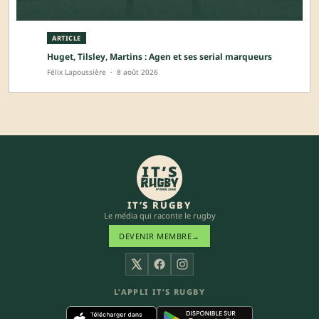
ARTICLE
Huget, Tilsley, Martins : Agen et ses serial marqueurs
Félix Lapoussière
·
8 août 2026
IT’S RUGBY
Le média qui raconte le rugby
DEVENIR MEMBRE
→
X
Facebook
Instagram
L’APPLI IT’S RUGBY