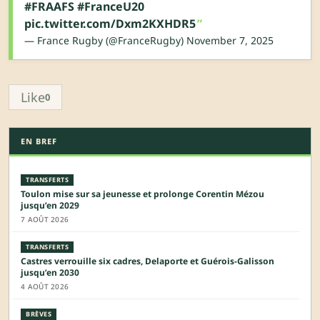
#FRAAFS
#FranceU20
pic.twitter.com/Dxm2KXHDR5
— France Rugby (@FranceRugby)
November 7, 2025
Like
0
EN BREF
TRANSFERTS
Toulon mise sur sa jeunesse et prolonge Corentin Mézou
jusqu’en 2029
7 AOÛT 2026
TRANSFERTS
Castres verrouille six cadres, Delaporte et Guérois-Galisson
jusqu’en 2030
4 AOÛT 2026
BRÈVES