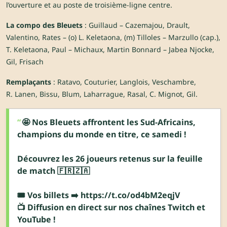
l’ouverture et au poste de troisième-ligne centre.
La compo des Bleuets
: Guillaud – Cazemajou, Drault,
Valentino, Rates – (o) L. Keletaona, (m) Tilloles – Marzullo (cap.),
T. Keletaona, Paul – Michaux, Martin Bonnard – Jabea Njocke,
Gil, Frisach
Remplaçants
: Ratavo, Couturier, Langlois, Veschambre,
R. Lanen, Bissu, Blum, Laharrague, Rasal, C. Mignot, Gil.
🤩 Nos Bleuets affrontent les Sud-Africains,
champions du monde en titre, ce samedi !
Découvrez les 26 joueurs retenus sur la feuille
de match 🇫🇷🇿🇦
🎟️ Vos billets ➡️
https://t.co/od4bM2eqjV
📺 Diffusion en direct sur nos chaînes Twitch et
YouTube !