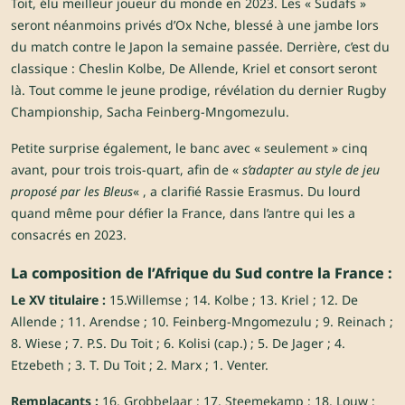
Toit, élu meilleur joueur du monde en 2023. Les « Sudafs »
seront néanmoins privés d’Ox Nche, blessé à une jambe lors
du match contre le Japon la semaine passée. Derrière, c’est du
classique : Cheslin Kolbe, De Allende, Kriel et consort seront
là. Tout comme le jeune prodige, révélation du dernier Rugby
Championship, Sacha Feinberg-Mngomezulu.
Petite surprise également, le banc avec « seulement » cinq
avant, pour trois trois-quart, afin de «
s’adapter au style de jeu
proposé par les Bleus
« , a clarifié Rassie Erasmus. Du lourd
quand même pour défier la France, dans l’antre qui les a
consacrés en 2023.
La composition de l’Afrique du Sud contre la France :
Le XV titulaire :
15.Willemse ; 14. Kolbe ; 13. Kriel ; 12. De
Allende ; 11. Arendse ; 10. Feinberg-Mngomezulu ; 9. Reinach ;
8. Wiese ; 7. P.S. Du Toit ; 6. Kolisi (cap.) ; 5. De Jager ; 4.
Etzebeth ; 3. T. Du Toit ; 2. Marx ; 1. Venter.
Remplaçants :
16. Grobbelaar ; 17. Steemekamp ; 18. Louw ;