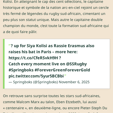
Kolisi. En atteignant le cap des cent sélections, le capitaine
historique et symbole de la nation arc-en-ciel rejoint un cercle
très fermé de légendes du rugby sud-africain, cimentant un
peu plus son statut unique. Mais autre le capitaine double
champion du monde, c’est toute la formation sud-africaine qui
a de quoi faire pâlir.
? up for Siya Kolisi as Rassie Erasmus also
raises his bat in Paris – more here:
https://t.co/CfeRSvkH9H
?
Catch every moment live on
@SSRugby
#Springboks
#ForeverGreenForeverGold
pic.twitter.com/5yur5BCBbi
— Springboks (@Springboks)
November 6, 2025
On retrouve sans surprise toutes les stars sud-africaines,
comme Malcom Marx au talon, Eben Etzebeth, lui aussi
« centenaire », en deuxième-ligne, ou encore Pieter-Steph Du