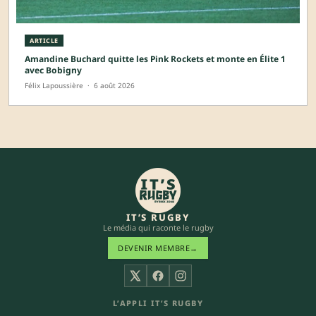
ARTICLE
Amandine Buchard quitte les Pink Rockets et monte en Élite 1
avec Bobigny
Félix Lapoussière
·
6 août 2026
IT’S RUGBY
Le média qui raconte le rugby
DEVENIR MEMBRE
→
X
Facebook
Instagram
L’APPLI IT’S RUGBY