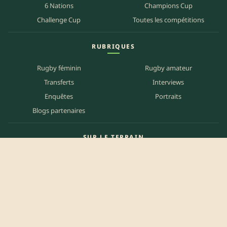
6 Nations
Champions Cup
Challenge Cup
Toutes les compétitions
RUBRIQUES
Rugby féminin
Rugby amateur
Transferts
Interviews
Enquêtes
Portraits
Blogs partenaires
SUR LE TERRAIN
Carte des matchs
Carte des clubs
Carte des stades
Carte des bars
Programme TV
PETITES ANNONCES