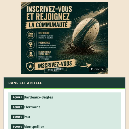
Publicité
DANS CET ARTICLE
Bordeaux-Bègles
ÉQUIPE
Clermont
ÉQUIPE
Pau
ÉQUIPE
Montpellier
ÉQUIPE