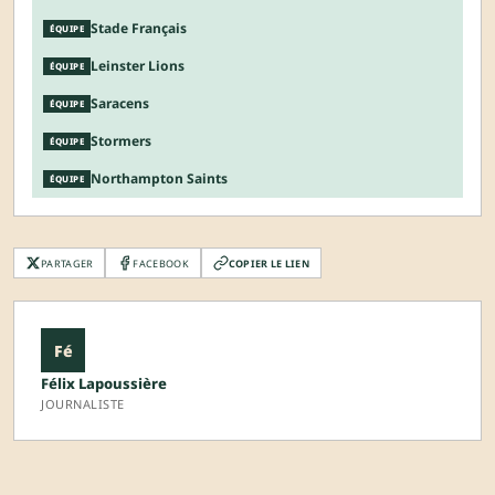
Stade Français
ÉQUIPE
Leinster Lions
ÉQUIPE
Saracens
ÉQUIPE
Stormers
ÉQUIPE
Northampton Saints
ÉQUIPE
PARTAGER
FACEBOOK
COPIER LE LIEN
Fé
Félix Lapoussière
JOURNALISTE