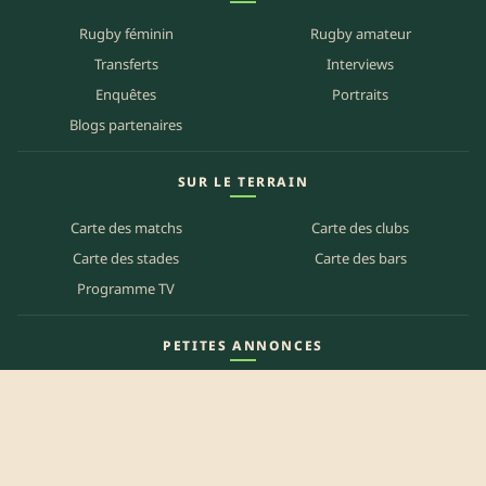
Rugby féminin
Rugby amateur
Transferts
Interviews
Enquêtes
Portraits
Blogs partenaires
SUR LE TERRAIN
Carte des matchs
Carte des clubs
Carte des stades
Carte des bars
Programme TV
PETITES ANNONCES
Annonces clubs
Annonces joueurs
Annonces staff
Agenda des bars
Référencer mon bar