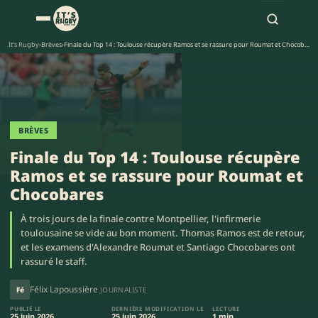
It's Rugby
›
Brèves
›
Finale du Top 14 : Toulouse récupère Ramos et se rassure pour Roumat et Chocobares
BRÈVES
Finale du Top 14 : Toulouse récupère
Ramos et se rassure pour Roumat et
Chocobares
À trois jours de la finale contre Montpellier, l'infirmerie
toulousaine se vide au bon moment. Thomas Ramos est de retour,
et les examens d'Alexandre Roumat et Santiago Chocobares ont
rassuré le staff.
Félix Lapoussière
Fé
JOURNALISTE
PUBLIÉ LE
DERNIÈRE MODIFICATION LE
LECTURE
25 juin 2026
25 juin 2026
1 min