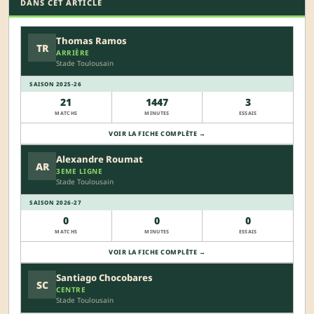
DANS CET ARTICLE
Thomas Ramos
TR
ARRIÈRE
Stade Toulousain
SAISON 2025-26
21
1447
3
MATCHS
MINUTES
ESSAIS
VOIR LA FICHE COMPLÈTE →
Alexandre Roumat
AR
3EME LIGNE
Stade Toulousain
SAISON 2026-27
0
0
0
MATCHS
MINUTES
ESSAIS
VOIR LA FICHE COMPLÈTE →
Santiago Chocobares
SC
CENTRE
Stade Toulousain