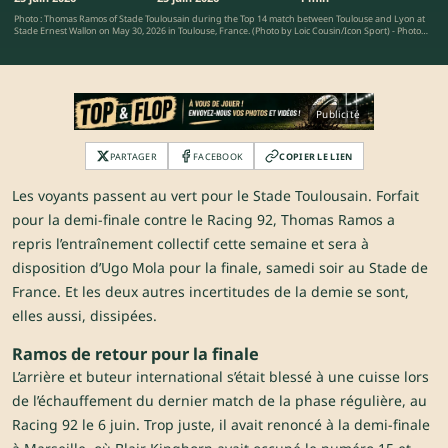
Photo : Thomas Ramos of Stade Toulousain during the Top 14 match between Toulouse and Lyon at
Stade Ernest Wallon on May 30, 2026 in Toulouse, France. (Photo by Loic Cousin/Icon Sport) - Photo
by Icon Sport
Publicité
PARTAGER
FACEBOOK
COPIER LE LIEN
Les voyants passent au vert pour le Stade Toulousain. Forfait
pour la demi-finale contre le Racing 92, Thomas Ramos a
repris l’entraînement collectif cette semaine et sera à
disposition d’Ugo Mola pour la finale, samedi soir au Stade de
France. Et les deux autres incertitudes de la demie se sont,
elles aussi, dissipées.
Ramos de retour pour la finale
L’arrière et buteur international s’était blessé à une cuisse lors
de l’échauffement du dernier match de la phase régulière, au
Racing 92 le 6 juin. Trop juste, il avait renoncé à la demi-finale