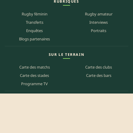
RUBRIQUES
Rugby féminin
Rugby amateur
Transferts
Interviews
Enquêtes
Portraits
Blogs partenaires
SUR LE TERRAIN
Carte des matchs
Carte des clubs
Carte des stades
Carte des bars
Programme TV
PETITES ANNONCES
Annonces clubs
Annonces joueurs
Annonces staff
Agenda des bars
Référencer mon bar