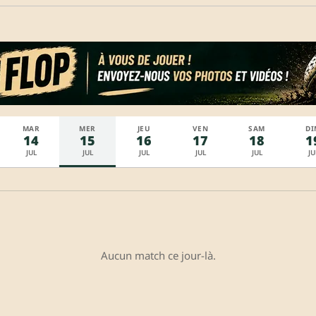
MAR
MER
JEU
VEN
SAM
DI
14
15
16
17
18
1
JUL
JUL
JUL
JUL
JUL
JU
Aucun match ce jour-là.