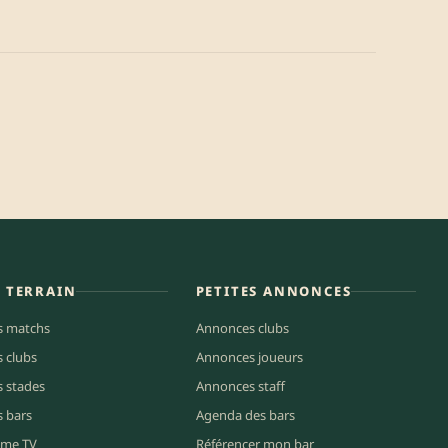
E TERRAIN
PETITES ANNONCES
s matchs
Annonces clubs
s clubs
Annonces joueurs
s stades
Annonces staff
s bars
Agenda des bars
me TV
Référencer mon bar