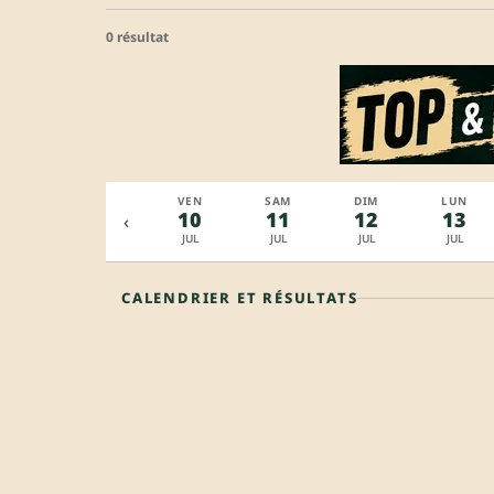
0 résultat
MER
JEU
VEN
SAM
DIM
LUN
08
09
10
11
12
13
‹
JUL
JUL
JUL
JUL
JUL
JUL
CALENDRIER ET RÉSULTATS