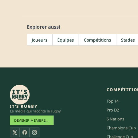
Explorer aussi
Joueurs
Équipes
Compétitions
Stades
COMPÉTITIO
Top 14
IT’S RUGBY
Pro D2
Le média qui raconte le rugby
6 Nations
DEVENIR MEMBRE
→
Champions Cup
X
Facebook
Instagram
Challenge Cup