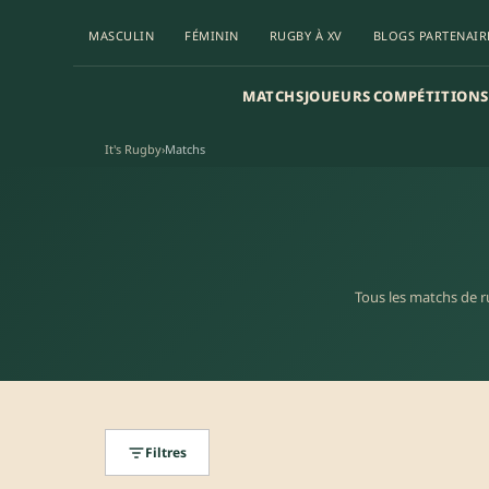
MASCULIN
FÉMININ
RUGBY À XV
BLOGS PARTENAIR
MATCHS
JOUEURS
COMPÉTITIONS
It's Rugby
›
Matchs
Tous les matchs de ru
Filtres