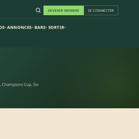
DEVENIR MEMBRE
SE CONNECTER
OS
ANNONCES
BARS
SORTIR
▾
▾
▾
▾
D2, Champions Cup, Six