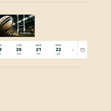
Publicité
M
LUN
MAR
MER
9
20
21
22
›
L
JUL
JUL
JUL