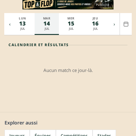
Publicité
M
LUN
MAR
MER
JEU
VEN
2
13
14
15
16
17
‹
›
L
JUL
JUL
JUL
JUL
JUL
CALENDRIER ET RÉSULTATS
Aucun match ce jour-là.
Explorer aussi
Joueurs
Équipes
Compétitions
Stades