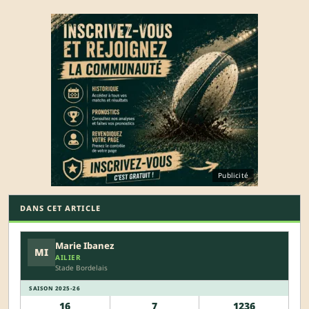
Publicité
DANS CET ARTICLE
Marie Ibanez
MI
AILIER
Stade Bordelais
SAISON 2025-26
16
7
1236