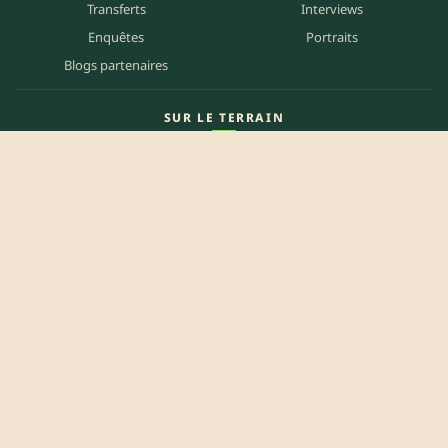
Transferts
Interviews
Enquêtes
Portraits
Blogs partenaires
SUR LE TERRAIN
Carte des matchs
Carte des clubs
Carte des stades
Carte des bars
Programme TV
PETITES ANNONCES
Annonces clubs
Annonces joueurs
Annonces staff
Agenda des bars
Référencer mon bar