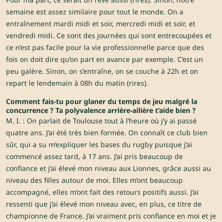
semaine est assez similaire pour tout le monde. On a
entraînement mardi midi et soir, mercredi midi et soir, et
vendredi midi. Ce sont des journées qui sont entrecoupées et
ce n’est pas facile pour la vie professionnelle parce que des
fois on doit dire qu’on part en avance par exemple. C’est un
peu galère. Sinon, on s’entraîne, on se couche à 22h et on
repart le lendemain à 08h du matin (rires).
Comment fais-tu pour glaner du temps de jeu malgré la
concurrence ? Ta polyvalence arrière-ailière t’aide bien ?
M. I. : On parlait de Toulouse tout à l’heure où j’y ai passé
quatre ans. J’ai été très bien formée. On connaît ce club bien
sûr, qui a su m’expliquer les bases du rugby puisque j’ai
commencé assez tard, à 17 ans. J’ai pris beaucoup de
confiance et j’ai élevé mon niveau aux Lionnes, grâce aussi au
niveau des filles autour de moi. Elles m’ont beaucoup
accompagné, elles m’ont fait des retours positifs aussi. J’ai
ressenti que j’ai élevé mon niveau avec, en plus, ce titre de
championne de France. J’ai vraiment pris confiance en moi et je