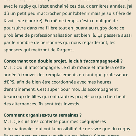
avec le rugby qui s’est enchaîné ces deux dernières années, j’ai
dû un petit peu m’accrocher pour l’obtenir mais je suis fière de
l’avoir eue (sourire). En même temps, c’est compliqué de
poursuivre dans ma filière tout en jouant au rugby donc ce
problème de professionnalisation est bien là. Ça passera aussi
par le nombre de personnes qui nous regarderont, les
sponsors qui mettront de l’argent…
Concernant ton double projet, le club t’accompagne-t-il ?
M. I. : Oui il m’accompagne. Le club m’aide et m’aidera cette
année à trouver des remplacements en tant que professeure
d’EPS, afin de bien être coordonnée avec mes heures
d’entraînement. C’est super pour moi. Ils accompagnent
beaucoup de filles qui ont d’autres projets ou qui cherchent
des alternances. Ils sont très investis.
Comment organises-tu ta semaines ?
M. I. : Je suis très contente pour mes coéquipières
internationales qui ont la possibilité de ne vivre que du rugby.
Pour ma part, ce serait un rêve aussi (rires). Sinon, notre