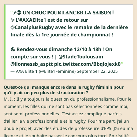
⚡️😍 𝐔𝐍 𝐂𝐇𝐎𝐂 𝐏𝐎𝐔𝐑 𝐋𝐀𝐍𝐂𝐄𝐑 𝐋𝐀 𝐒𝐀𝐈𝐒𝐎𝐍 ⵑ
✨ L'
#AXAElite1
est de retour sur
@CanalplusRugby
avec le remake de la dernière
finale dès la 1re journée de championnat !
💪 Rendez-vous dimanche 12/10 à 18h ! On
compte sur vous ! |
@StadeToulousain
@lionnessb_asptt
pic.twitter.com/Bbqiojexk0
— AXA Elite 1 (@Elite1Feminine)
September 22, 2025
Qu’est-ce qui manque encore dans le rugby féminin pour
qu’il y ait un peu plus de structuration ?
M. I. : Il y a toujours la question du professionnalisme. Pour le
moment, les filles qui ne sont pas sélectionnées comme moi,
sont semi-professionnelles. C’est assez compliqué parfois
d’allier la vie professionnelle et le rugby. Pour ma part, j’ai un
double projet, avec des études de professeure d’EPS. J’ai eu ma
licence et je souhaite passer le concours plus tard. En réalité,