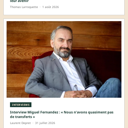
leur avenir
Thomas Larroquette
·
1 août 2026
INTERVIEWS
Interview Miguel Fernandez : « Nous n’avons quasiment pas
de transferts »
Laurent Depret
·
31 juillet 2026