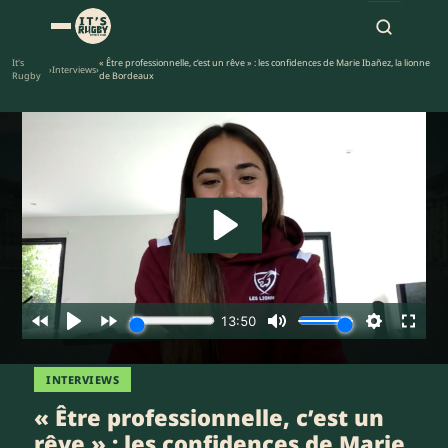
It's
« Être professionnelle, c’est un rêve » : les confidences de Marie Ibañez, la lionne
›
Interviews
›
Rugby
de Bordeaux
INTERVIEWS
« Être professionnelle, c’est un
rêve » : les confidences de Marie