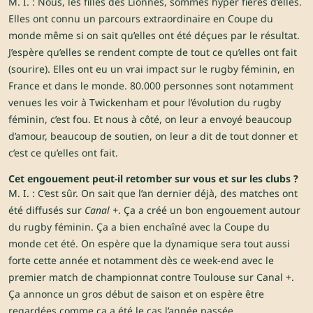
M. I. : Nous, les filles des Lionnes, sommes hyper fières d’elles.
Elles ont connu un parcours extraordinaire en Coupe du
monde même si on sait qu’elles ont été déçues par le résultat.
J’espère qu’elles se rendent compte de tout ce qu’elles ont fait
(sourire). Elles ont eu un vrai impact sur le rugby féminin, en
France et dans le monde. 80.000 personnes sont notamment
venues les voir à Twickenham et pour l’évolution du rugby
féminin, c’est fou. Et nous à côté, on leur a envoyé beaucoup
d’amour, beaucoup de soutien, on leur a dit de tout donner et
c’est ce qu’elles ont fait.
Cet engouement peut-il retomber sur vous et sur les clubs ?
M. I. : C’est sûr. On sait que l’an dernier déjà, des matches ont
été diffusés sur
Canal +
. Ça a créé un bon engouement autour
du rugby féminin. Ça a bien enchaîné avec la Coupe du
monde cet été. On espère que la dynamique sera tout aussi
forte cette année et notamment dès ce week-end avec le
premier match de championnat contre Toulouse sur Canal +.
Ça annonce un gros début de saison et on espère être
regardées comme ça a été le cas l’année passée.