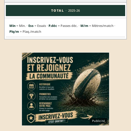
·
TOTAL
2025-26
Min
= Min. ·
Ess
= Essais ·
P.déc
= Passes déc. ·
M/m
= Mètres/match ·
Plq/m
= Plaq./match
Publicité