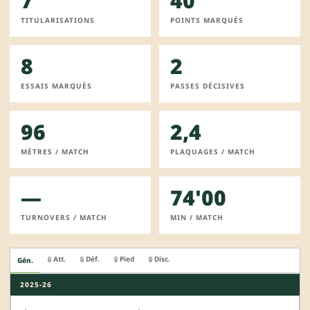
7
40
TITULARISATIONS
POINTS MARQUÉS
8
2
ESSAIS MARQUÉS
PASSES DÉCISIVES
96
2,4
MÈTRES / MATCH
PLAQUAGES / MATCH
—
74'00
TURNOVERS / MATCH
MIN / MATCH
Att.
Déf.
Pied
Disc.
🔒
🔒
🔒
🔒
Gén.
2025-26