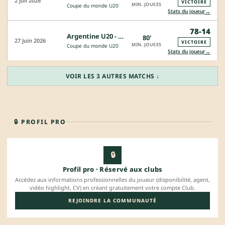
2 Juil 2026
VICTOIRE
MIN. JOUEES
Coupe du monde U20
→
Stats du joueur
78-14
Argentine U20 - Etats-Unis U20
80'
27 Juin 2026
VICTOIRE
MIN. JOUEES
Coupe du monde U20
→
Stats du joueur
VOIR LES 3 AUTRES MATCHS ↓
🔒 PROFIL PRO
🔒
Profil pro · Réservé aux clubs
Accédez aux informations professionnelles du joueur (disponibilité, agent,
vidéo highlight, CV) en créant gratuitement votre compte Club.
REJOINDRE LA COMMUNAUTÉ