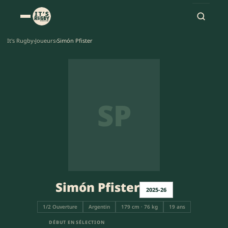
It's Rugby
›
Joueurs
›
Simón Pfister
SP
Simón Pfister
2025-26
1/2 Ouverture
Argentin
179 cm · 76 kg
19 ans
DÉBUT EN SÉLECTION