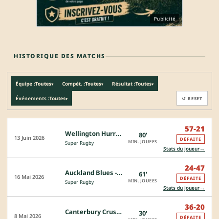
Publicité
HISTORIQUE DES MATCHS
Équipe :
Toutes
Compét. :
Toutes
Résultat :
Toutes
▾
▾
▾
Événements :
Toutes
↺ RESET
▾
57-21
Wellington Hurricanes - Auckland Blues
80'
13 Juin 2026
DÉFAITE
MIN. JOUEES
Super Rugby
→
Stats du joueur
24-47
Auckland Blues - Wellington Hurricanes
61'
16 Mai 2026
DÉFAITE
MIN. JOUEES
Super Rugby
→
Stats du joueur
36-20
Canterbury Crusaders - Auckland Blues
30'
8 Mai 2026
DÉFAITE