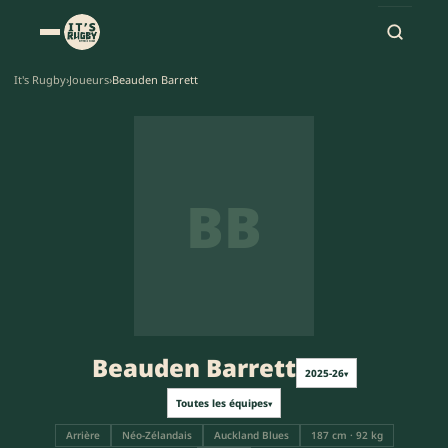
It's Rugby
›
Joueurs
›
Beauden Barrett
BB
Beauden Barrett
2025-26
▾
Toutes les équipes
▾
Arrière
Néo-Zélandais
Auckland Blues
187 cm · 92 kg