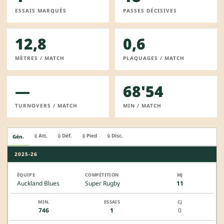
ESSAIS MARQUÉS
PASSES DÉCISIVES
12,8
0,6
MÈTRES / MATCH
PLAQUAGES / MATCH
—
68'54
TURNOVERS / MATCH
MIN / MATCH
Att.
Déf.
Pied
Disc.
🔒
🔒
🔒
🔒
Gén.
2025-26
Auckland Blues
Super Rugby
11
746
1
0