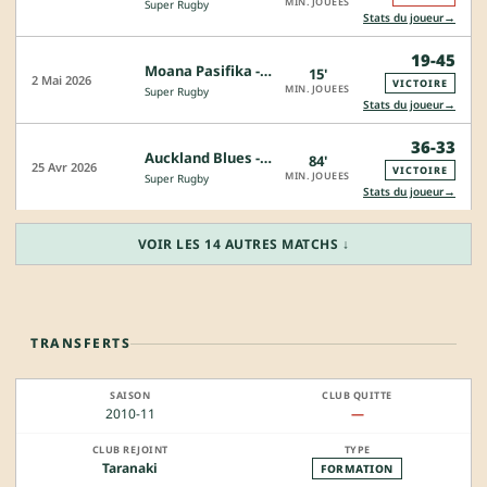
MIN. JOUEES
Super Rugby
→
Stats du joueur
19-45
Moana Pasifika - Auckland Blues
15'
2 Mai 2026
VICTOIRE
MIN. JOUEES
Super Rugby
→
Stats du joueur
36-33
Auckland Blues - Queensland Reds
84'
25 Avr 2026
VICTOIRE
MIN. JOUEES
Super Rugby
→
Stats du joueur
VOIR LES 14 AUTRES MATCHS ↓
TRANSFERTS
2010-11
—
Taranaki
FORMATION