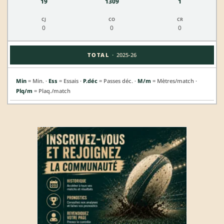
19
1309
1
0
0
0
·
TOTAL
2025-26
Min
= Min. ·
Ess
= Essais ·
P.déc
= Passes déc. ·
M/m
= Mètres/match ·
Plq/m
= Plaq./match