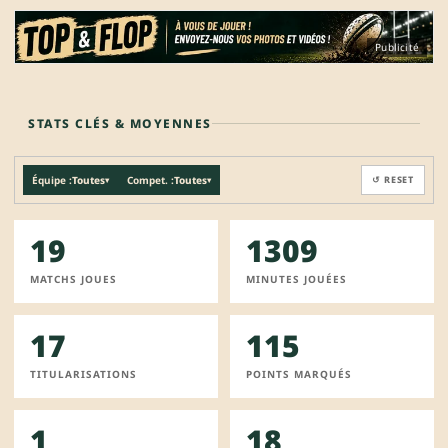
Publicité
STATS CLÉS & MOYENNES
Équipe :
Toutes
Compet. :
Toutes
↺ RESET
▾
▾
19
1309
MATCHS JOUES
MINUTES JOUÉES
17
115
TITULARISATIONS
POINTS MARQUÉS
1
18