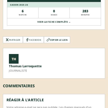
SAISON 2025-26
6
0
283
MATCHS
ESSAIS
MINUTES
VOIR LA FICHE COMPLÈTE →
PARTAGER
FACEBOOK
COPIER LE LIEN
TH
Thomas Larroquette
JOURNALISTE
COMMENTAIRES
RÉAGIR À L'ARTICLE
Votre adresse e-mail ne sera pas publiée. Les champs marqués d'un