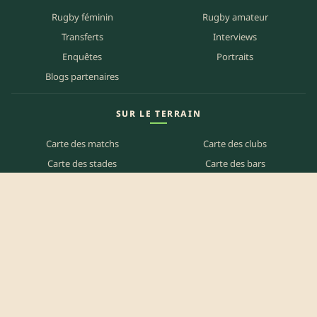
Rugby féminin
Rugby amateur
Transferts
Interviews
Enquêtes
Portraits
Blogs partenaires
SUR LE TERRAIN
Carte des matchs
Carte des clubs
Carte des stades
Carte des bars
Programme TV
PETITES ANNONCES
Annonces clubs
Annonces joueurs
Annonces staff
Agenda des bars
Référencer mon bar