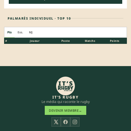
PALMARÈS INDIVIDUEL · TOP 10
Pts
Ess.
MJ
#
Joueur
Poste
Matchs
Points
IT’S RUGBY
Le média qui raconte le rugby
DEVENIR MEMBRE
→
X
Facebook
Instagram