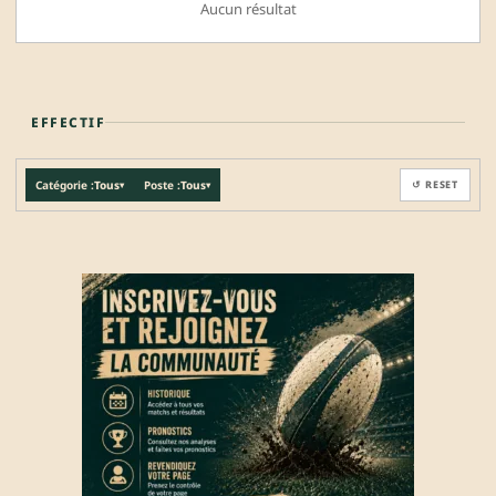
Aucun résultat
EFFECTIF
Catégorie :
Tous
Poste :
Tous
↺ RESET
▾
▾