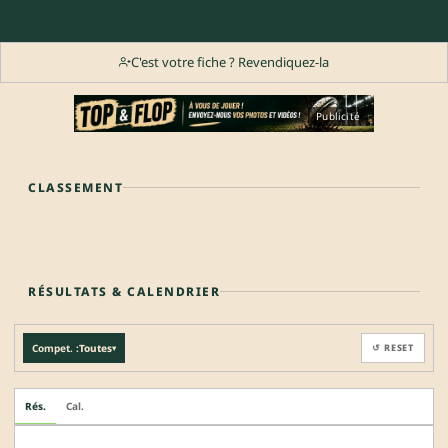
C'est votre fiche ? Revendiquez-la
Publicité
CLASSEMENT
RÉSULTATS & CALENDRIER
Compet. :
Toutes
↺ RESET
▾
Rés.
Cal.