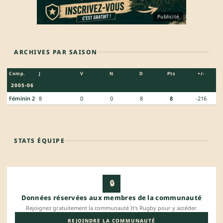
Publicité
ARCHIVES PAR SAISON
Comp.
J
V
N
D
Pts
+/-
2005-06
Féminin 2
8
0
0
8
8
-216
STATS ÉQUIPE
🔒
Données réservées aux membres de la communauté
Rejoignez gratuitement la communauté It's Rugby pour y accéder.
REJOINDRE LA COMMUNAUTÉ