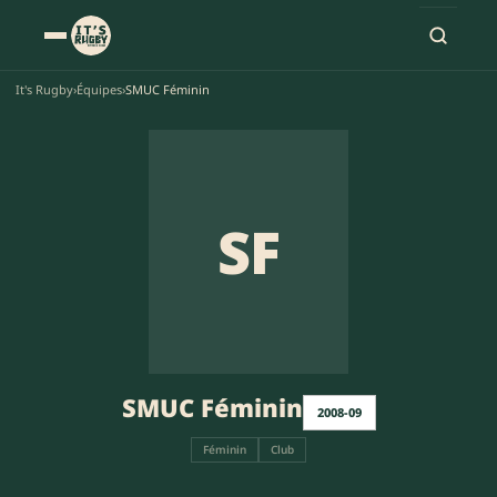
It's Rugby
›
Équipes
›
SMUC Féminin
SF
SMUC Féminin
2008-09
Féminin
Club