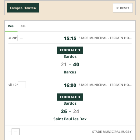
Compet. :
Toutes
↺ RESET
▾
Rés.
Cal.
15:15
☀️ 20°
—
STADE MUNICIPAL - TERRAIN HONNEUR
FEDERALE 3
Bardos
21
–
40
Barcus
16:00
⛅ 12°
—
STADE MUNICIPAL - TERRAIN HONNEUR
FEDERALE 3
Bardos
26
–
24
Saint Paul les Dax
—
—
STADE MUNICIPAL RUGBY