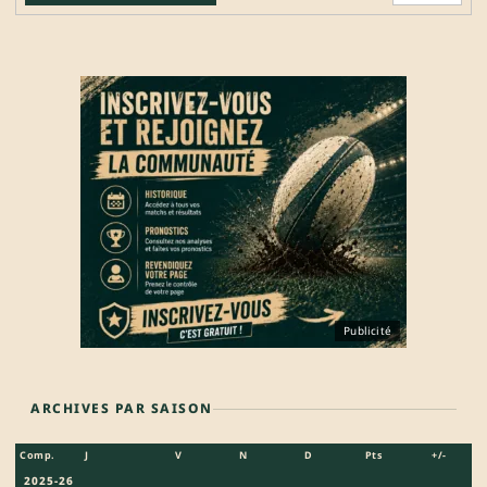
Publicité
ARCHIVES PAR SAISON
Comp.
J
V
N
D
Pts
+/-
2025-26