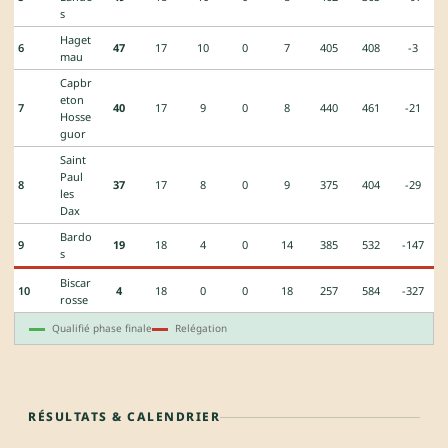
s
Haget
6
47
17
10
0
7
405
408
-3
mau
Capbr
eton
7
40
17
9
0
8
440
461
-21
Hosse
guor
Saint
Paul
8
37
17
8
0
9
375
404
-29
les
Dax
Bardo
9
19
18
4
0
14
385
532
-147
s
Biscar
10
4
18
0
0
18
257
584
-327
rosse
Qualifié phase finale
Relégation
RÉSULTATS & CALENDRIER