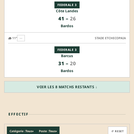
FEDERALE 3
Côte Landes
41
–
26
Bardos
🌧️ 11°
—
STADE ETCHECOPAIA
FEDERALE 3
Barcus
31
–
20
Bardos
VOIR LES 8 MATCHS RESTANTS ↓
EFFECTIF
Catégorie :
Tous
Poste :
Tous
↺ RESET
▾
▾