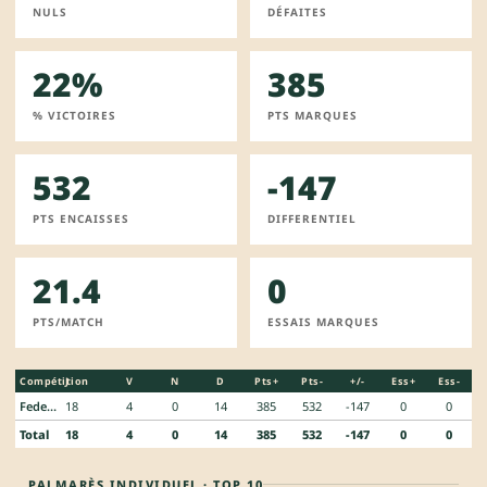
NULS
DÉFAITES
22%
385
% VICTOIRES
PTS MARQUES
532
-147
PTS ENCAISSES
DIFFERENTIEL
21.4
0
PTS/MATCH
ESSAIS MARQUES
Compétition
J
V
N
D
Pts+
Pts-
+/-
Ess+
Ess-
Federale 3
18
4
0
14
385
532
-147
0
0
Total
18
4
0
14
385
532
-147
0
0
PALMARÈS INDIVIDUEL · TOP 10