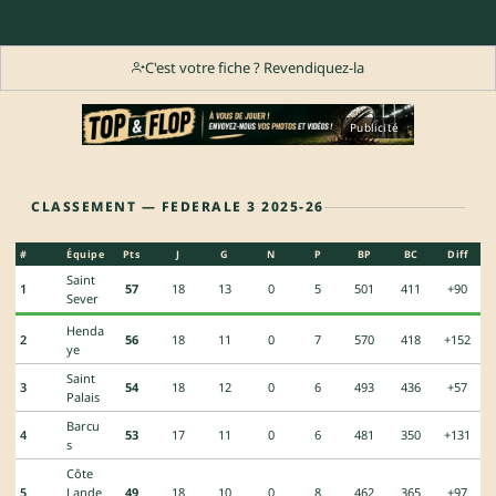
C'est votre fiche ? Revendiquez-la
Publicité
CLASSEMENT — FEDERALE 3 2025-26
#
Équipe
Pts
J
G
N
P
BP
BC
Diff
Saint
1
57
18
13
0
5
501
411
+90
Sever
Henda
2
56
18
11
0
7
570
418
+152
ye
Saint
3
54
18
12
0
6
493
436
+57
Palais
Barcu
4
53
17
11
0
6
481
350
+131
s
Côte
5
Lande
49
18
10
0
8
462
365
+97