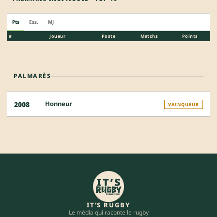
Pts
Ess.
MJ
#
Joueur
Poste
Matchs
Points
PALMARÈS
Honneur
2008
VAINQUEUR
IT’S RUGBY
Le média qui raconte le rugby