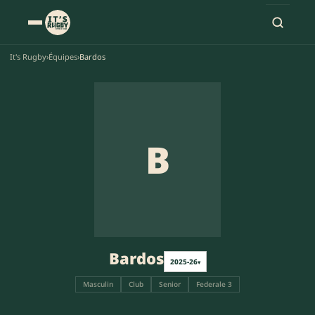
It's Rugby
›
Équipes
›
Bardos
B
Bardos
2025-26
▾
Masculin
Club
Senior
Federale 3