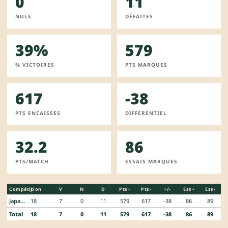
0
11
NULS
DÉFAITES
39%
579
% VICTOIRES
PTS MARQUES
617
-38
PTS ENCAISSES
DIFFERENTIEL
32.2
86
PTS/MATCH
ESSAIS MARQUES
Compétition
J
V
N
D
Pts+
Pts-
+/-
Ess+
Ess-
Japan Rugby League One - Division 1
18
7
0
11
579
617
-38
86
89
Total
18
7
0
11
579
617
-38
86
89