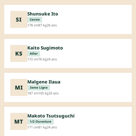
Shunsuke Ito
SI
Centre
178 cm
87 kg
26 ans
Kaito Sugimoto
KS
Ailier
172 cm
76 kg
24 ans
Malgene Ilaua
MI
3eme Ligne
187 cm
105 kg
33 ans
Makoto Tsutsuguchi
MT
1/2 Ouverture
171 cm
81 kg
24 ans