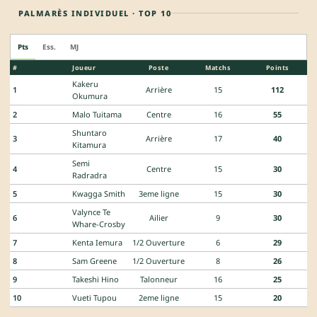
PALMARÈS INDIVIDUEL · TOP 10
Pts
Ess.
MJ
#
Joueur
Poste
Matchs
Points
Kakeru
1
Arrière
15
112
Okumura
2
Malo Tuitama
Centre
16
55
Shuntaro
3
Arrière
17
40
Kitamura
Semi
4
Centre
15
30
Radradra
5
Kwagga Smith
3eme ligne
15
30
Valynce Te
6
Ailier
9
30
Whare-Crosby
7
Kenta Iemura
1/2 Ouverture
6
29
8
Sam Greene
1/2 Ouverture
8
26
9
Takeshi Hino
Talonneur
16
25
10
Vueti Tupou
2eme ligne
15
20