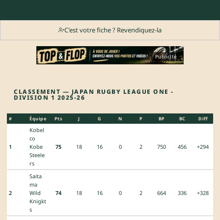
C'est votre fiche ? Revendiquez-la
Publicité
CLASSEMENT — JAPAN RUGBY LEAGUE ONE -
DIVISION 1 2025-26
#
Équipe
Pts
J
G
N
P
BP
BC
Diff
Kobel
co
1
Kobe
75
18
16
0
2
750
456
+294
Steele
rs
Saita
ma
2
Wild
74
18
16
0
2
664
336
+328
Knigkt
s