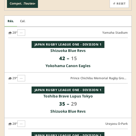
Compet. :
Toutes
↺ RESET
▾
Rés.
Cal.
🌧️ 28°
—
Yamaha Stadium
JAPAN RUGBY LEAGUE ONE - DIVISION 1
Shizuoka Blue Revs
42
–
15
Yokohama Canon Eagles
🌧️ 29°
—
Prince Chichibu Memorial Rugby Ground
JAPAN RUGBY LEAGUE ONE - DIVISION 1
Toshiba Brave Lupus Tokyo
35
–
29
Shizuoka Blue Revs
🌧️ 28°
—
Urayasu D-Park
JAPAN RUGBY LEAGUE ONE - DIVISION 1