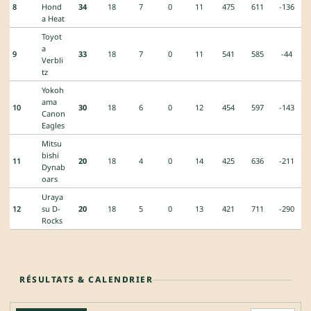
8
Hond
34
18
7
0
11
475
611
-136
a Heat
Toyot
a
9
33
18
7
0
11
541
585
-44
Verbli
tz
Yokoh
ama
10
30
18
6
0
12
454
597
-143
Canon
Eagles
Mitsu
bishi
11
20
18
4
0
14
425
636
-211
Dynab
oars
Uraya
12
su D-
20
18
5
0
13
421
711
-290
Rocks
RÉSULTATS & CALENDRIER