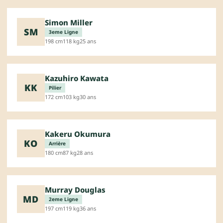
Simon Miller
SM
3eme Ligne
198 cm
118 kg
25 ans
Kazuhiro Kawata
KK
Pilier
172 cm
103 kg
30 ans
Kakeru Okumura
KO
Arrière
180 cm
87 kg
28 ans
Murray Douglas
MD
2eme Ligne
197 cm
119 kg
36 ans