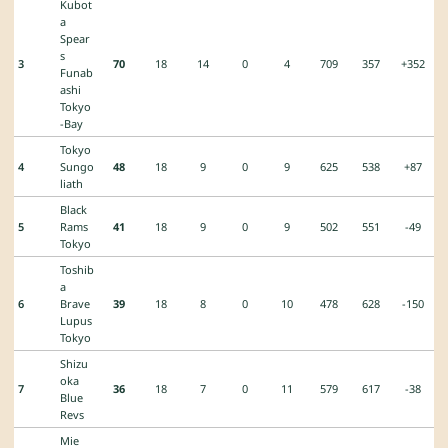
Kubot
a
Spear
s
3
70
18
14
0
4
709
357
+352
Funab
ashi
Tokyo
-Bay
Tokyo
4
Sungo
48
18
9
0
9
625
538
+87
liath
Black
5
Rams
41
18
9
0
9
502
551
-49
Tokyo
Toshib
a
6
Brave
39
18
8
0
10
478
628
-150
Lupus
Tokyo
Shizu
oka
7
36
18
7
0
11
579
617
-38
Blue
Revs
Mie