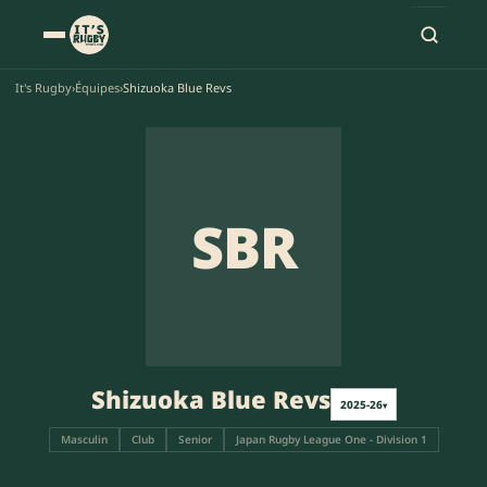
It's Rugby
›
Équipes
›
Shizuoka Blue Revs
SBR
Shizuoka Blue Revs
2025-26
▾
Masculin
Club
Senior
Japan Rugby League One - Division 1